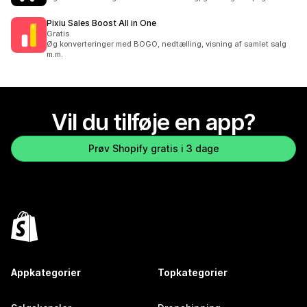
Pixiu Sales Boost All in One
Gratis
Øg konverteringer med BOGO, nedtælling, visning af samlet salg
m.m.
Vil du tilføje en app?
Prøv Shopify gratis i 3 dage
Appkategorier
Topkategorier