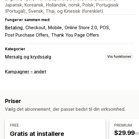
Japansk, Koreansk, Hollandsk, norsk, Polsk, Portugisisk
(Portugal), Svensk, Thai, og Kinesisk (forenklet)
Fungerer sammen med
Betaling
Checkout
Mobile
Online Store 2.0
POS
Post Purchase Offers
Thank You Page Offers
Kategorier
Mersalg og krydssalg
Vis funktioner
Tilpasning
Kampagner – andet
Mersalg i indkøbskurv
Mersalg ved betaling
Mersalg på produktside
Annonceringslinje
Takkeside med mersalg
Indkøbskurvskuffe
Priser
Pop op-vinduer
Tilpasset CSS
Tilpasset HTML
Vælg det abonnement, der passer bedst til din virksomhed.
Træk og slip-editor
Multivaluta
Flere sprog
Tilpassede regler
FREE
PREMIUM
Tilbud og anbefalinger
$29.99
Gratis at installere
o
Garantier
Gratis gaver
Produkttilføjelser