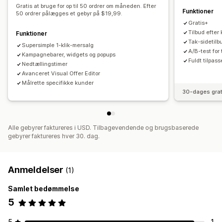
Gratis at bruge for op til 50 ordrer om måneden. Efter
Funktioner
Produktanbefalinger
Ofte købt sammen
Mængderabatter
50 ordrer pålægges et gebyr på $19,99.
Gratis+
Anbefalinger med kunstig intelligens
Tilbud efter 
Funktioner
Tak-sidetilb
Analyser
Supersimple 1-klik-mersalg
A/B-test for 
Kampagnebarer, widgets og popups
A/B-test
Klikrater
Konverteringsrater
Anbefalet ydeevne
Fuldt tilpas
Nedtællingstimer
Ydeevne af tragt
Avanceret Visual Offer Editor
Målrette specifikke kunder
30-dages grat
Alle gebyrer faktureres i USD. Tilbagevendende og brugsbaserede
gebyrer faktureres hver 30. dag.
Anmeldelser
(1)
Samlet bedømmelse
5
5
1