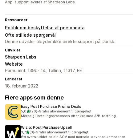
App-support leveres af Sharpeon Labs.
Ressourcer
Politik om beskyttelse af persondata
Ofte stillede spørgsmål
Denne udvikler tilbyder ikke direkte support på Dansk.
Udvikler
Sharpeon Labs
Website
Pärnu mnt. 139b- 14, Tallinn, 11317, EE
Lanceret
18. februar 2022
Flere apps som denne
Easy Post Purchase Promo Deals
ud af 5 stjerner
5,0
(26)
•
Gratis abonnement tilgængeligt
26 anmeldelser i alt
Mersalg i betalingsprocessen efter køb med A/B-testning.
Wizio: Post Purchase Upsell
ud af 5 stjerner
3,7
(3)
•
Gratis abonnement tilgængeligt
3 anmeldelser i alt
Øg overskuddet og din AOV med mersalg, gaver og kampagner