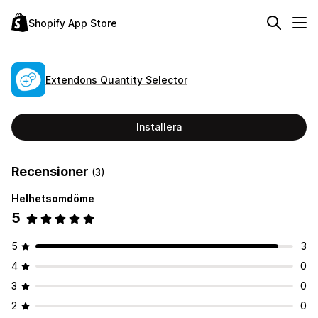
Shopify App Store
Extendons Quantity Selector
Installera
Recensioner
(3)
Helhetsomdöme
5
5
3
4
0
3
0
2
0