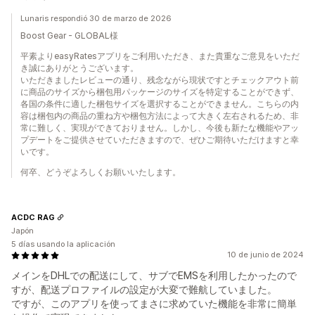
Lunaris respondió 30 de marzo de 2026
Boost Gear - GLOBAL様
平素よりeasyRatesアプリをご利用いただき、また貴重なご意見をいただ
き誠にありがとうございます。
いただきましたレビューの通り、残念ながら現状ですとチェックアウト前
に商品のサイズから梱包用パッケージのサイズを特定することができず、
各国の条件に適した梱包サイズを選択することができません。こちらの内
容は梱包内の商品の重ね方や梱包方法によって大きく左右されるため、非
常に難しく、実現ができておりません。しかし、今後も新たな機能やアッ
プデートをご提供させていただきますので、ぜひご期待いただけますと幸
いです。
何卒、どうぞよろしくお願いいたします。
ACDC RAG
Japón
5 días usando la aplicación
10 de junio de 2024
メインをDHLでの配送にして、サブでEMSを利用したかったので
すが、配送プロファイルの設定が大変で難航していました。
ですが、このアプリを使ってまさに求めていた機能を非常に簡単