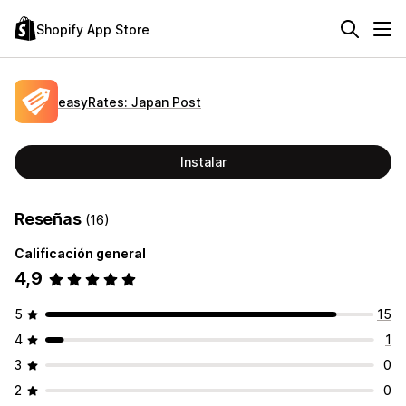
Shopify App Store
easyRates: Japan Post
Instalar
Reseñas
(16)
Calificación general
4,9
5
15
4
1
3
0
2
0