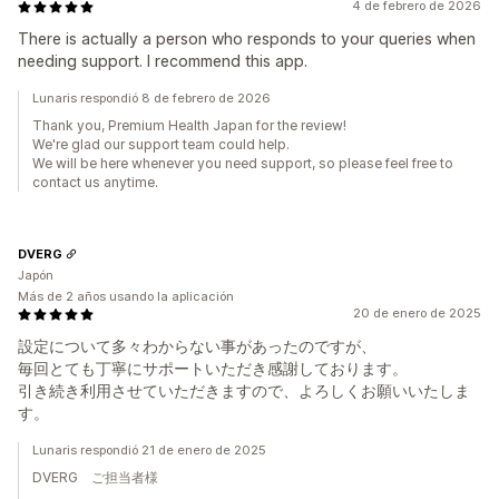
4 de febrero de 2026
There is actually a person who responds to your queries when
needing support. I recommend this app.
Lunaris respondió 8 de febrero de 2026
Thank you, Premium Health Japan for the review!
We're glad our support team could help.
We will be here whenever you need support, so please feel free to
contact us anytime.
DVERG
Japón
Más de 2 años usando la aplicación
20 de enero de 2025
設定について多々わからない事があったのですが、
毎回とても丁寧にサポートいただき感謝しております。
引き続き利用させていただきますので、よろしくお願いいたしま
す。
Lunaris respondió 21 de enero de 2025
DVERG ご担当者様