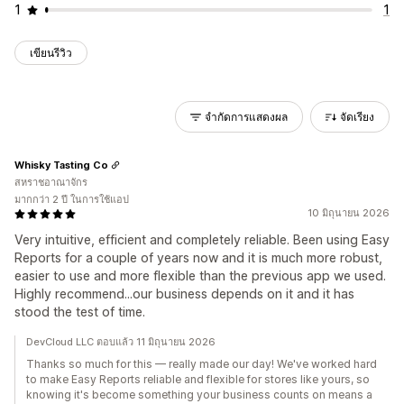
1
1
เขียนรีวิว
จำกัดการแสดงผล
จัดเรียง
Whisky Tasting Co
สหราชอาณาจักร
มากกว่า 2 ปี ในการใช้แอป
10 มิถุนายน 2026
Very intuitive, efficient and completely reliable. Been using Easy
Reports for a couple of years now and it is much more robust,
easier to use and more flexible than the previous app we used.
Highly recommend...our business depends on it and it has
stood the test of time.
DevCloud LLC ตอบแล้ว 11 มิถุนายน 2026
Thanks so much for this — really made our day! We've worked hard
to make Easy Reports reliable and flexible for stores like yours, so
knowing it's become something your business counts on means a