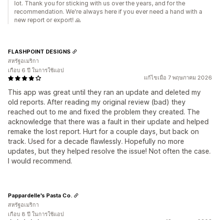
lot. Thank you for sticking with us over the years, and for the
recommendation. We're always here if you ever need a hand with a
new report or export! 🙏
FLASHPOINT DESIGNS
สหรัฐอเมริกา
เกือบ 6 ปี ในการใช้แอป
แก้ไขเมื่อ 7 พฤษภาคม 2026
This app was great until they ran an update and deleted my
old reports. After reading my original review (bad) they
reached out to me and fixed the problem they created. The
acknowledge that there was a fault in their update and helped
remake the lost report. Hurt for a couple days, but back on
track. Used for a decade flawlessly. Hopefully no more
updates, but they helped resolve the issue! Not often the case.
I would recommend.
Pappardelle's Pasta Co.
สหรัฐอเมริกา
เกือบ 8 ปี ในการใช้แอป