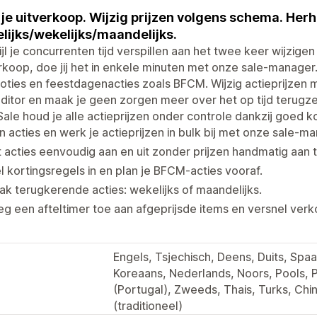
 je uitverkoop. Wijzig prijzen volgens schema. Herh
lijks/wekelijks/maandelijks.
jl je concurrenten tijd verspillen aan het twee keer wijzigen
rkoop, doe jij het in enkele minuten met onze sale-manager.
ties en feestdagenacties zoals BFCM. Wijzig actieprijzen 
editor en maak je geen zorgen meer over het op tijd terugze
ale houd je alle actieprijzen onder controle dankzij goed k
n acties en werk je actieprijzen in bulk bij met onze sale-m
 acties eenvoudig aan en uit zonder prijzen handmatig aan 
l kortingsregels in en plan je BFCM-acties vooraf.
k terugkerende acties: wekelijks of maandelijks.
g een afteltimer toe aan afgeprijsde items en versnel ve
Engels, Tsjechisch, Deens, Duits, Spaan
Koreaans, Nederlands, Noors, Pools, P
(Portugal), Zweeds, Thais, Turks, Ch
(traditioneel)