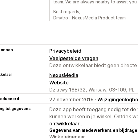
team. We are always nearby to assist you 
Best regards,
Dmytro | NexusMedia Product team
ronnen
Privacybeleid
Veelgestelde vragen
Deze ontwikkelaar biedt geen directe
kelaar
NexusMedia
Website
Dziatwy 18B/32, Warsaw, 03-109, PL
roduceerd
27 november 2019 ·
Wijzigingenlogb
ng tot gegevens
Deze app heeft toegang nodig tot d
kunnen werken in je winkel. Ontdek w
ontwikkelaar
.
Gegevens van medewerkers en bijdrager
Winkeleigenaar