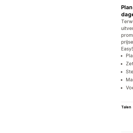
Plan
dage
Terwi
uitve
promo
prijs
EasyS
Pla
Zet
Ste
Maa
Voe
Talen