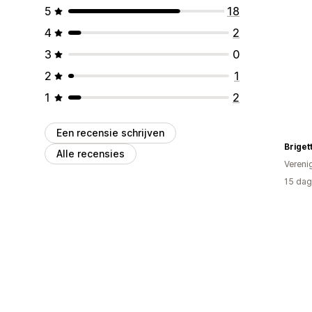
5
18
4
2
3
0
2
1
1
2
Een recensie schrijven
Briget
Alle recensies
Vereni
15 dag