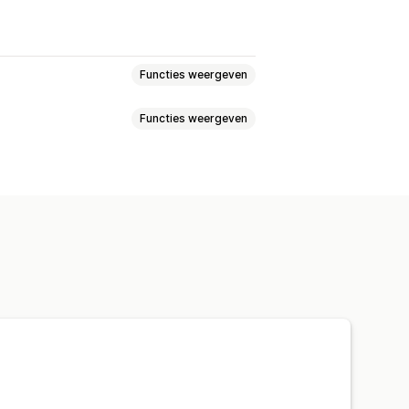
Functies weergeven
Functies weergeven
t
Aangepaste positie
Animaties
ulkkortingen
j de checkout
Afteltimers
Vaste einddatum
Vaste minuut
ingen
pagnes
Automatiseringen
ilteren
Rapportage
Analytics