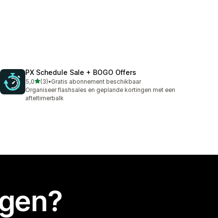
PX Schedule Sale + BOGO Offers
van 5 sterren
5,0
(3)
•
Gratis abonnement beschikbaar
3 recensies in totaal
Organiseer flashsales en geplande kortingen met een
afteltimerbalk
egen?