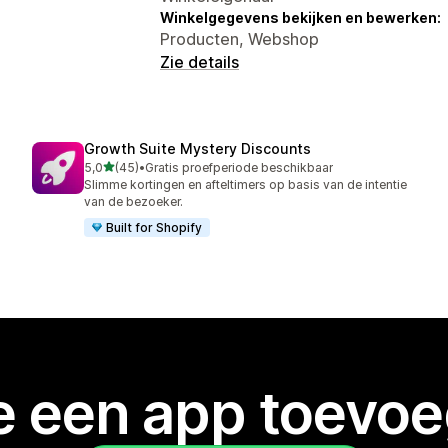
Winkelgegevens bekijken en bewerken:
Producten, Webshop
Zie details
Growth Suite Mystery Discounts
van 5 sterren
5,0
(45)
•
Gratis proefperiode beschikbaar
45 recensies in totaal
Slimme kortingen en afteltimers op basis van de intentie
van de bezoeker.
Built for Shopify
je een app toevo