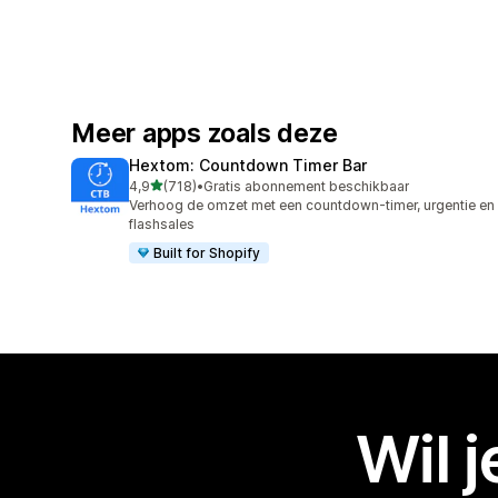
Meer apps zoals deze
Hextom: Countdown Timer Bar
van 5 sterren
4,9
(718)
•
Gratis abonnement beschikbaar
718 recensies in totaal
Verhoog de omzet met een countdown-timer, urgentie en
flashsales
Built for Shopify
Wil 