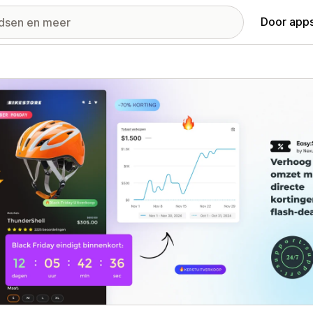
Door apps
ij met uitgelichte afbeeldingen