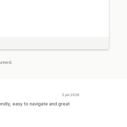
n
ureerd.
2 juli 2026
endly, easy to navigate and great