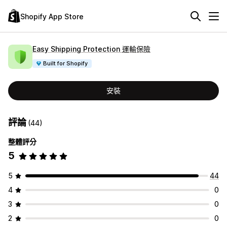
Shopify App Store
Easy Shipping Protection 運輸保險
Built for Shopify
安裝
評論
(44)
整體評分
5
5
44
4
0
3
0
2
0