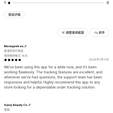
1
0
撰寫評價
調整搜尋範圍
排序
Monsgeek.eu
香港特別行政區
使用應用程式 18天
2026年7月17日
We've been using this app for a while now, and it's been
working flawlessly. The tracking features are excellent, and
whenever we've had questions, the support team has been
responsive and helpful. Highly recommend this app to any
store looking for a dependable order tracking solution.
Savvy Beauty Co
美國