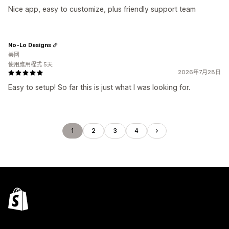
Nice app, easy to customize, plus friendly support team
No-Lo Designs
美國
使用應用程式 5天
2026年7月28日
Easy to setup! So far this is just what I was looking for.
1
2
3
4