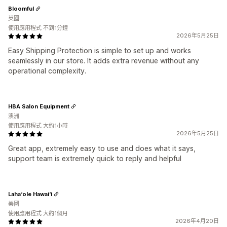
Bloomful
英國
使用應用程式 不到1分鐘
2026年5月25日
Easy Shipping Protection is simple to set up and works
seamlessly in our store. It adds extra revenue without any
operational complexity.
HBA Salon Equipment
澳洲
使用應用程式 大約1小時
2026年5月25日
Great app, extremely easy to use and does what it says,
support team is extremely quick to reply and helpful
Laha‘ole Hawai‘i
美國
使用應用程式 大約1個月
2026年4月20日