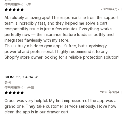
使用應用程式 16天
2026年4月7日
Absolutely amazing app! The response time from the support
team is incredibly fast, and they helped me solve a cart
compatibility issue in just a few minutes. Everything works
perfectly now — the insurance feature loads smoothly and
integrates flawlessly with my store.
This is truly a hidden gem app. It’s free, but surprisingly
powerful and professional. I highly recommend it to any
Shopify store owner looking for a reliable protection solution!
BB Boutique & Co.
美國
使用應用程式 10分鐘
2026年6月4日
Grace was very helpful. My first impression of the app was a
grand one. They take customer service seriously. I love how
clean the app is in our drawer cart.