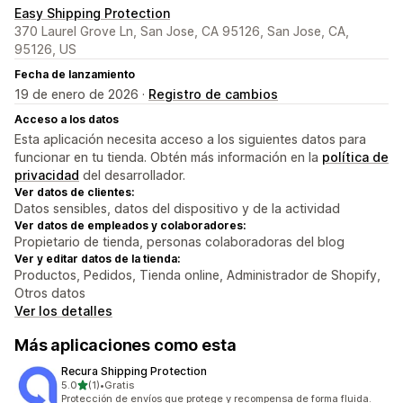
Easy Shipping Protection
370 Laurel Grove Ln, San Jose, CA 95126, San Jose, CA,
95126, US
Fecha de lanzamiento
19 de enero de 2026 ·
Registro de cambios
Acceso a los datos
Esta aplicación necesita acceso a los siguientes datos para
funcionar en tu tienda. Obtén más información en la
política de
privacidad
del desarrollador.
Ver datos de clientes:
Datos sensibles, datos del dispositivo y de la actividad
Ver datos de empleados y colaboradores:
Propietario de tienda, personas colaboradoras del blog
Ver y editar datos de la tienda:
Productos, Pedidos, Tienda online, Administrador de Shopify,
Otros datos
Ver los detalles
Más aplicaciones como esta
Recura Shipping Protection
de 5 estrellas
5.0
(1)
•
Gratis
1 reseñas en total
Protección de envíos que protege y recompensa de forma fluida.