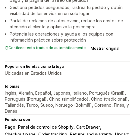
pago y la página de rastreo de pedidos
Gestiona pedidos asegurados, rastrea tu pedido y obtén
visibilidad de los envíos en un solo lugar
Portal de reclamos de autoservicio, reduce los costos de
atención al cliente y optimiza la poscompra
Potencia las operaciones y ayuda a los equipos con
información práctica sobre protección
Contiene texto traducido automáticamente
Mostrar original
Popular en tiendas como la tuya
Ubicadas en Estados Unidos
Idiomas
Inglés, Alemán, Español, Japonés, Italiano, Portugués (Brasil),
Portugués (Portugal), Chino (simplificado), Chino (tradicional),
Tailandés, Turco, Sueco, Noruego (Bokmål), Coreano, Finés, y
Danés
Funciona con
Pago
Panel de control de Shopify
Cart Drawer
Checkout page
Order tracking
Returns and warranty
Upcart