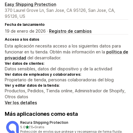
Easy Shipping Protection
370 Laurel Grove Ln, San Jose, CA 95126, San Jose, CA,
95126, US
Fecha de lanzamiento
19 de enero de 2026 ·
Registro de cambios
Acceso a los datos
Esta aplicación necesita acceso a los siguientes datos para
funcionar en tu tienda. Obtén más información en la
política de
privacidad
del desarrollador.
Ver datos de clientes:
Datos sensibles, datos del dispositivo y de la actividad
Ver datos de empleados y colaboradores:
Propietario de tienda, personas colaboradoras del blog
Ver y editar datos de la tienda:
Productos, Pedidos, Tienda online, Administrador de Shopify,
Otros datos
Ver los detalles
Más aplicaciones como esta
Recura Shipping Protection
de 5 estrellas
5.0
(1)
•
Gratis
1 reseñas en total
Protección de envíos que protege y recompensa de forma fluida.