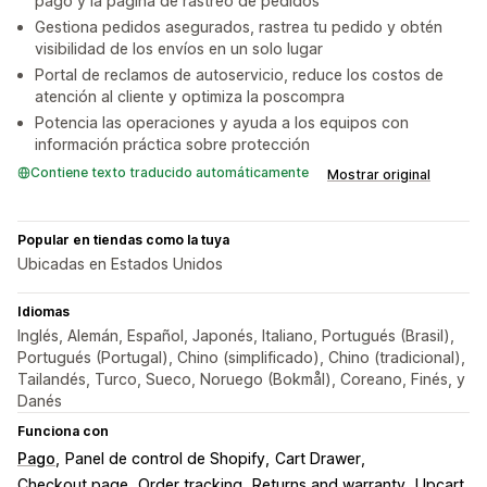
pago y la página de rastreo de pedidos
Gestiona pedidos asegurados, rastrea tu pedido y obtén
visibilidad de los envíos en un solo lugar
Portal de reclamos de autoservicio, reduce los costos de
atención al cliente y optimiza la poscompra
Potencia las operaciones y ayuda a los equipos con
información práctica sobre protección
Contiene texto traducido automáticamente
Mostrar original
Popular en tiendas como la tuya
Ubicadas en Estados Unidos
Idiomas
Inglés, Alemán, Español, Japonés, Italiano, Portugués (Brasil),
Portugués (Portugal), Chino (simplificado), Chino (tradicional),
Tailandés, Turco, Sueco, Noruego (Bokmål), Coreano, Finés, y
Danés
Funciona con
Pago
Panel de control de Shopify
Cart Drawer
Checkout page
Order tracking
Returns and warranty
Upcart