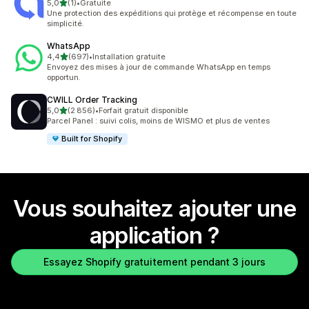
étoile(s) sur 5
5,0
(1)
•
Gratuite
1 avis au total
Une protection des expéditions qui protège et récompense en toute
simplicité.
WhatsApp
étoile(s) sur 5
4,4
(697)
•
Installation gratuite
697 avis au total
Envoyez des mises à jour de commande WhatsApp en temps
opportun.
CWILL Order Tracking
étoile(s) sur 5
5,0
(2 856)
•
Forfait gratuit disponible
2856 avis au total
Parcel Panel : suivi colis, moins de WISMO et plus de ventes
Built for Shopify
Vous souhaitez ajouter une
application ?
Essayez Shopify gratuitement pendant 3 jours