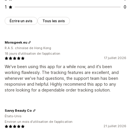
Notifications personnalisées
Gestion des réclamations
1
0
Traitement automatique
Politiques personnalisées
Suivi
Écrire un avis
Tous les avis
Monsgeek.eu
R.A.S. chinoise de Hong Kong
18 jours d’utilisation de l’application
17 juillet 2026
We've been using this app for a while now, and it's been
working flawlessly. The tracking features are excellent, and
whenever we've had questions, the support team has been
responsive and helpful. Highly recommend this app to any
store looking for a dependable order tracking solution.
Savvy Beauty Co
États-Unis
Environ un mois d’utilisation de l’application
21 juillet 2026