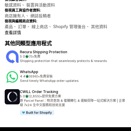
敏感資料、 裝置與活動資料
檢視員工與協作者資料:
商店擁有人、 網誌投稿者
檢視與編輯商店資料:
產品、 訂單、 線上商店、 Shopify 管理後台、 其他資料
查看詳情
其他同類型應用程式
Recura Shipping Protection
滿分 5 顆星
5.0
(1)
•
免費
共有 1 則評價
Shipping protection that seamlessly protects & rewards.
WhatsApp
滿分 5 顆星
4.4
(696)
•
免費安裝
共有 696 則評價
Send timely WhatsApp order updates.
CWILL Order Tracking
滿分 5 顆星
5.0
(2,855)
•
提供免費方案
共有 2855 則評價
原 Parcel Panel：物流查詢 & 復購轉化 & 運輸保障一站式解決方案 | 企業
級 7x24 全中文服務和技術支援
Built for Shopify