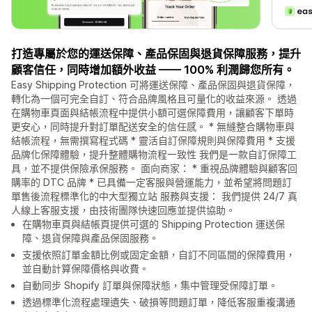
打造專屬於您的運送保障、產品保固與退貨保障服務，提升
顧客信任，同時增加額外收益 —— 100% 利潤歸您所有。
Easy Shipping Protection 可將運送保障、產品保固與退貨保障，
轉化為一個可完全自訂、符合品牌風格且可量化的收益來源。 透過
在購物車頁面與結帳流程中提供小額可選保障費用，讓顧客下單時
更安心，同時提升對訂單配送安全的信任感。 * 無縫整合購物車與
結帳流程，無需撰寫程式碼 * 靈活自訂保障規則與保障費用 * 支援
品牌化保障體驗，提升整體購物流程一致性 我們是一款自訂保障工
具，並不提供保險承保服務。 面向商家： * 重視品牌體驗與顧客回
購率的 DTC 品牌 * 已具備一定客服與營運能力，並希望將問題訂
單售後流程標準化的中大型獨立站 服務與支援： 我們提供 24/7 真
人線上客服支援，由技術團隊快速回應並提供協助。
在購物車頁與結帳頁提供可選的 Shipping Protection 運送保
障、退貨保障與產品保固服務。
支援依照訂單金額比例或固定金額，自訂不同區間的保障費用，
並自動計算保障價格與收費。
自動同步 Shopify 訂單與保障狀態，集中管理受保障訂單。
透過標準化流程處理遺失、破損等問題訂單，降低客服重複溝通