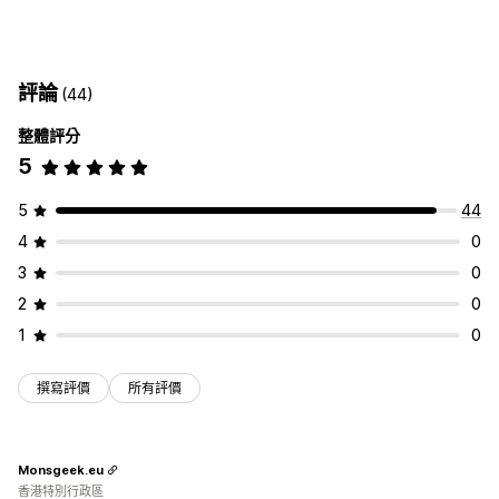
運送
包裹遭竊
包裹遺失
包裹受損
延長保固
固定定價
追蹤
動態定價
百分比定價
退貨和換貨
品牌追蹤頁面
訂單查詢頁面
即時追蹤
自訂追蹤連結
翻譯
選擇加入體驗
評論
(44)
預估配送日期
全球追蹤
控制面板
多家貨運業者
分析
自動選擇加入
購物車頁面
結帳頁面
自訂小工具
即時報價
隱藏貨運業者
整體評分
保障確認
自訂品牌行銷
自訂追加銷售
A/B 測試
5
通知
申訴管理
電子郵件
即時通知
翻譯
自訂通知
5
44
自動處理
自訂政策
追蹤
4
0
3
0
2
0
1
0
撰寫評價
所有評價
Monsgeek.eu
香港特別行政區