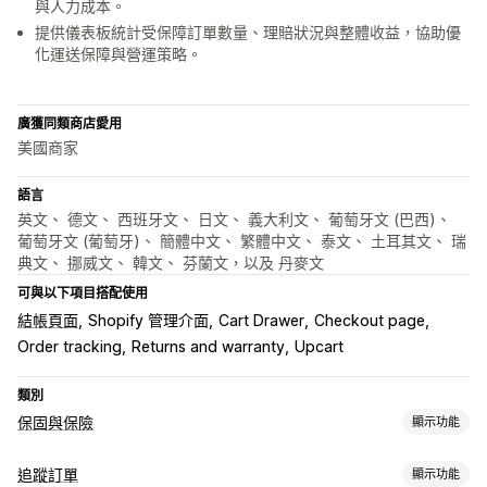
與人力成本。
提供儀表板統計受保障訂單數量、理賠狀況與整體收益，協助優
化運送保障與營運策略。
廣獲同類商店愛用
美國商家
語言
英文、 德文、 西班牙文、 日文、 義大利文、 葡萄牙文 (巴西)、
葡萄牙文 (葡萄牙)、 簡體中文、 繁體中文、 泰文、 土耳其文、 瑞
典文、 挪威文、 韓文、 芬蘭文，以及 丹麥文
可與以下項目搭配使用
結帳頁面
Shopify 管理介面
Cart Drawer
Checkout page
Order tracking
Returns and warranty
Upcart
類別
保固與保險
顯示功能
保障類型
追蹤訂單
顯示功能