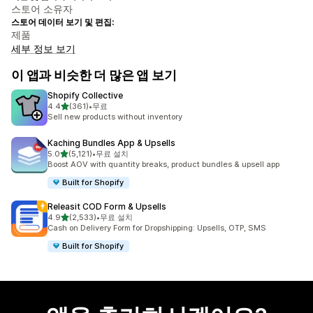
스토어 소유자
스토어 데이터 보기 및 편집:
제품
세부 정보 보기
이 앱과 비슷한 더 많은 앱 보기
Shopify Collective
별 5개 중
4.4
(361)
•
무료
총 리뷰 361개
Sell new products without inventory
Kaching Bundles App & Upsells
별 5개 중
5.0
(5,121)
•
무료 설치
총 리뷰 5121개
Boost AOV with quantity breaks, product bundles & upsell app
Built for Shopify
Releasit COD Form & Upsells
별 5개 중
4.9
(2,533)
•
무료 설치
총 리뷰 2533개
Cash on Delivery Form for Dropshipping: Upsells, OTP, SMS
Built for Shopify