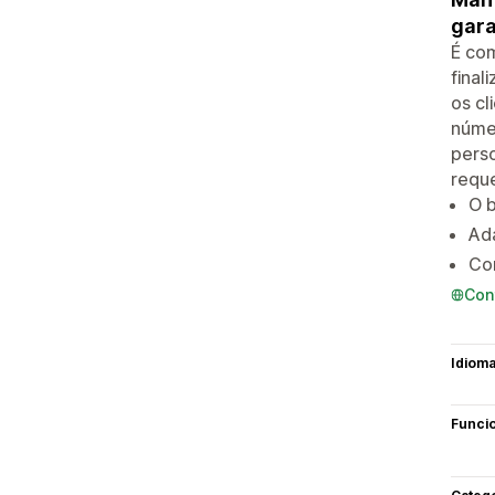
gara
É com
final
os cl
númer
perso
reque
O b
Ada
Con
Con
Idiom
Funci