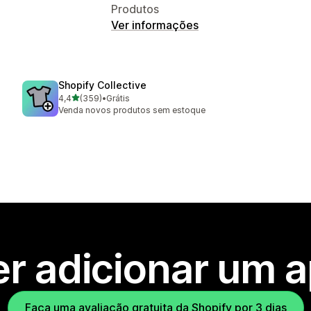
Produtos
Ver informações
Shopify Collective
de 5 estrelas
4,4
(359)
•
Grátis
359 avaliações ao todo
Venda novos produtos sem estoque
r adicionar um 
Faça uma avaliação gratuita da Shopify por 3 dias