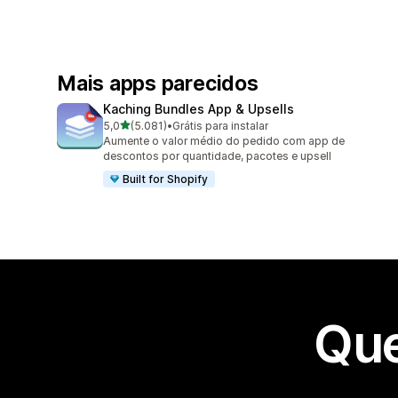
Mais apps parecidos
Kaching Bundles App & Upsells
de 5 estrelas
5,0
(5.081)
•
Grátis para instalar
5081 avaliações ao todo
Aumente o valor médio do pedido com app de
descontos por quantidade, pacotes e upsell
Built for Shopify
Que