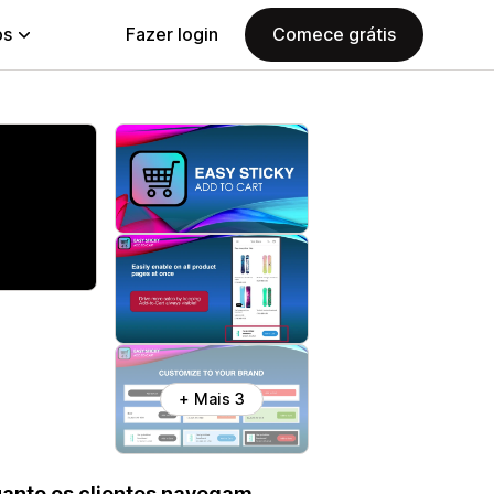
ps
Fazer login
Comece grátis
+ Mais 3
uanto os clientes navegam,