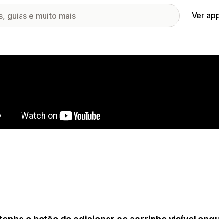
Ver ap
ia de imagens em destaque
enha o botão de adicionar ao carrinho visível enq