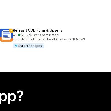
Releasit COD Form & Upsells
de 5 estrelas
4,9
(2.527)
•
Grátis para instalar
2527 avaliações ao todo
Formulário na Entrega: Upsell, Ofertas, OTP & SMS
Built for Shopify
app?