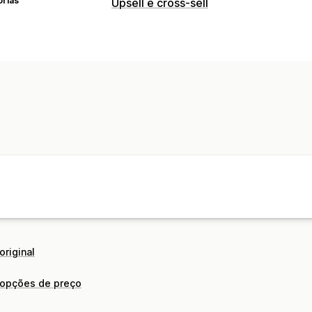
orias
Upsell e cross-sell
Personalização
Upsell na página do produto
Carrinho
original
 opções de preço