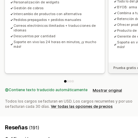
Todo lo del
Personalización de widgets
Gestión de descuentos
BYOB: arma 
Gestión de cobros
Combina a t
Intercambio de productos con alternativa
Plantillas
Importar y exportar
Campañas
Retención d
Pedidos prepagados + pedidos manuales
Automatizaciones
Etiquetas
Informes
Ofrecer pro
Correos electrónicos ilimitados + traducciones de
idiomas
Informes y estadísticas
API y webhook
Producto de 
Descuentos por cantidad
Gerente de 
Soporte en vivo las 24 horas en minutos, ¡y mucho
Soporte en v
más!
más!
Prueba gratis 
Contiene texto traducido automáticamente
Mostrar original
Todos los cargos se facturan en USD. Los cargos recurrentes y por uso
se facturan cada 30 días.
Ver todas las opciones de precios
Reseñas
(191)