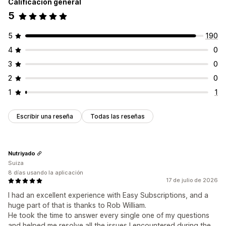
Calificación general
5
5
190
4
0
3
0
2
0
1
1
Escribir una reseña
Todas las reseñas
Nutriyado
Suiza
8 días usando la aplicación
17 de julio de 2026
I had an excellent experience with Easy Subscriptions, and a
huge part of that is thanks to Rob William.
He took the time to answer every single one of my questions
and helped me resolve all the issues I encountered during the