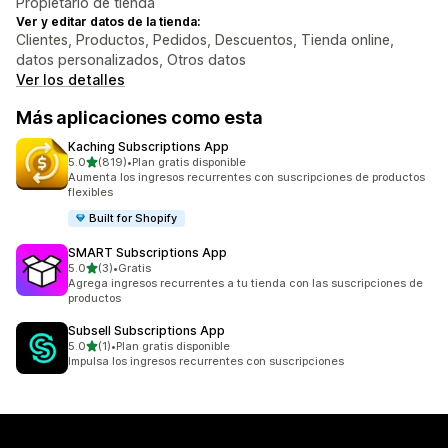
Propietario de tienda
Ver y editar datos de la tienda:
Clientes, Productos, Pedidos, Descuentos, Tienda online,
datos personalizados, Otros datos
Ver los detalles
Más aplicaciones como esta
Kaching Subscriptions App
de 5 estrellas
5.0
(819)
•
Plan gratis disponible
819 reseñas en total
Aumenta los ingresos recurrentes con suscripciones de productos
flexibles
Built for Shopify
SMART Subscriptions App
de 5 estrellas
5.0
(3)
•
Gratis
3 reseñas en total
Agrega ingresos recurrentes a tu tienda con las suscripciones de
productos
Subsell Subscriptions App
de 5 estrellas
5.0
(1)
•
Plan gratis disponible
1 reseñas en total
Impulsa los ingresos recurrentes con suscripciones