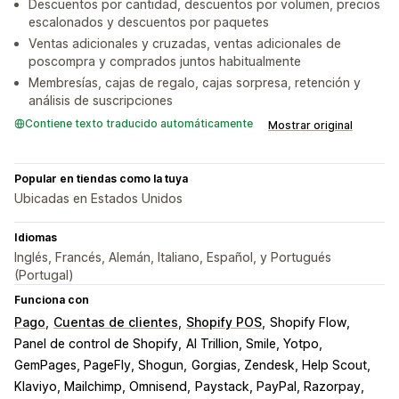
Descuentos por cantidad, descuentos por volumen, precios
escalonados y descuentos por paquetes
Ventas adicionales y cruzadas, ventas adicionales de
poscompra y comprados juntos habitualmente
Membresías, cajas de regalo, cajas sorpresa, retención y
análisis de suscripciones
Contiene texto traducido automáticamente
Mostrar original
Popular en tiendas como la tuya
Ubicadas en Estados Unidos
Idiomas
Inglés, Francés, Alemán, Italiano, Español, y Portugués
(Portugal)
Funciona con
Pago
Cuentas de clientes
Shopify POS
Shopify Flow
Panel de control de Shopify
AI Trillion, Smile, Yotpo
GemPages, PageFly, Shogun
Gorgias, Zendesk, Help Scout
Klaviyo, Mailchimp, Omnisend
Paystack, PayPal, Razorpay