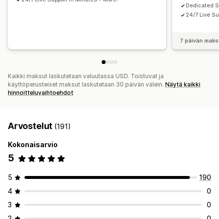
Dedicated 
24/7 Live Su
7 päivän maks
Kaikki maksut laskutetaan valuutassa USD. Toistuvat ja
käyttöperusteiset maksut laskutetaan 30 päivän välein.
Näytä kaikki
hinnoitteluvaihtoehdot
Arvostelut
(191)
Kokonaisarvio
5
5
190
4
0
3
0
2
0