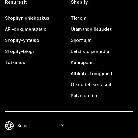
Resurssit
Shopify
Shopifyn ohjekeskus
Tietoja
API-dokumentaatio
Uramahdollisuudet
Shopify-yhteisö
Sijoittajat
Shopify-blogi
Lehdistö ja media
Tutkimus
Kumppanit
Affiliate-kumppanit
Oikeudelliset asiat
Palvelun tila