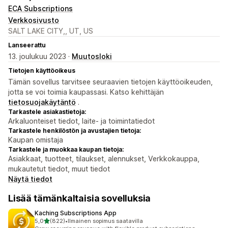
ECA Subscriptions
Verkkosivusto
SALT LAKE CITY,, UT, US
Lanseerattu
13. joulukuu 2023 ·
Muutosloki
Tietojen käyttöoikeus
Tämän sovellus tarvitsee seuraavien tietojen käyttöoikeuden,
jotta se voi toimia kaupassasi. Katso kehittäjän
tietosuojakäytäntö
.
Tarkastele asiakastietoja:
Arkaluonteiset tiedot, laite- ja toimintatiedot
Tarkastele henkilöstön ja avustajien tietoja:
Kaupan omistaja
Tarkastele ja muokkaa kaupan tietoja:
Asiakkaat, tuotteet, tilaukset, alennukset, Verkkokauppa,
mukautetut tiedot, muut tiedot
Näytä tiedot
Lisää tämänkaltaisia sovelluksia
Kaching Subscriptions App
/ 5 tähteä
5,0
(822)
•
Ilmainen sopimus saatavilla
822 arvostelua yhteensä