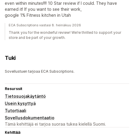
even within minutes!!!! 10 Star review if I could. They have
earned it! If you want to see their work,
google 1% Fitness kitchen in Utah
ECA Subscriptions vastasi 8. heinäkuu 2026
Thank you for the wonderful review! We’re thrilled to support your
store and be part of your growth.
Tuki
Sovellustuen tarjoaa ECA Subscriptions.
Resurssit
Tietosuojakäytäntö
Usein kysyttyä
Tutortiaali
Sovellusdokumentaatio
Tämä kehittäjä ei tarjoa suoraa tukea kielellä Suomi.
Kehittäjä