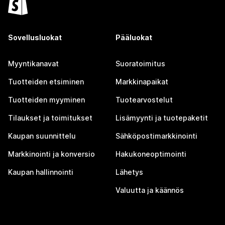
Sovellusluokat
Pääluokat
Myyntikanavat
Suoratoimitus
Tuotteiden etsiminen
Markkinapaikat
Tuotteiden myyminen
Tuotearvostelut
Tilaukset ja toimitukset
Lisämyynti ja tuotepaketit
Kaupan suunnittelu
Sähköpostimarkkinointi
Markkinointi ja konversio
Hakukoneoptimointi
Kaupan hallinnointi
Lähetys
Valuutta ja käännös