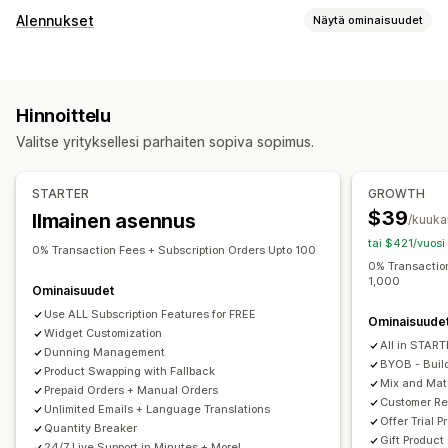
Toistotilaustyypit
Alennukset
Näytä ominaisuudet
Kuratoidut toistotilaukset
Täydentävät toistotilaukset
Alennustyypit
Käyttöoikeustilaukset
Jäsenyydet
Palvelut
Tuotepaketit
Kaksi yhden hinnalla
Kiinteä hinnoittelu
Tilauslaatikot
Lahjoitukset
Digitaaliset tuotteet
Hinnoittelu
Porrastettu hinnoittelu
Volyymialennukset
Fyysiset tuotteet
Mukautetut toistotilaukset
Valitse yrityksellesi parhaiten sopiva sopimus.
Määräalennukset
Kiinteät alennukset
Hinnoitteluvaihtoehdot
Prosenttialennukset
Joukkoalennukset
Tukkuhinnoittelu
Toistuvat maksut
Toistotilaa ja säästä
Kiinteä hinnoittelu
STARTER
GROWTH
Ilmainen toimitus
Toimitushinnat
Korialennukset
Porrastettu hinnoittelu
Freemium
Kokeilujaksot
$39
Ilmainen asennus
/kuuka
Kassa-alennukset
Lahjat
Palkinnot
Tilaukset
Käyttöperusteinen hinnoittelu
tai $421/vuosi
Tuotepaketit
Lisämyyntialennukset
0% Transaction Fees + Subscription Orders Upto 100
Käyttäjäkohtainen hinnoittelu
Kertamaksu
0% Transaction
Ristiinmyyntialennukset
Dynaaminen hinnoittelu
1,000
Dynaaminen hinnoittelu
Mukautettu hinnoittelu
Ominaisuudet
Mukautetut alennukset
Use ALL Subscription Features for FREE
Ominaisuude
Widget Customization
Alennusten hallinnointi
All in STAR
Dunning Management
Mallit
Tuonti ja vienti
Kampanjat
Automaatiot
BYOB - Buil
Product Swapping with Fallback
Mix and Ma
Tunnisteet
Raportointi
Analytiikka
APIt ja webhookit
Prepaid Orders + Manual Orders
Customer Re
Unlimited Emails + Language Translations
Offer Trial P
Quantity Breaker
Gift Product
24/7 Live Support in Minutes + More!