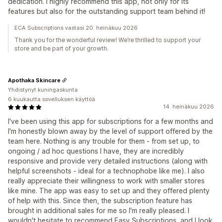
dedication. I highly recommend this app, not only for its
features but also for the outstanding support team behind it!
ECA Subscriptions vastasi 20. heinäkuu 2026
Thank you for the wonderful review! We’re thrilled to support your
store and be part of your growth.
Apothaka Skincare
Yhdistynyt kuningaskunta
6 kuukautta sovelluksen käyttöä
14. heinäkuu 2026
I've been using this app for subscriptions for a few months and
I'm honestly blown away by the level of support offered by the
team here. Nothing is any trouble for them - from set up, to
ongoing / ad hoc questions I have, they are incredibly
responsive and provide very detailed instructions (along with
helpful screenshots - ideal for a technophobe like me). I also
really appreciate their willingness to work with smaller stores
like mine. The app was easy to set up and they offered plenty
of help with this. Since then, the subscription feature has
brought in additional sales for me so I'm really pleased. I
wouldn't hesitate to recommend Easy Subscriptions, and I look