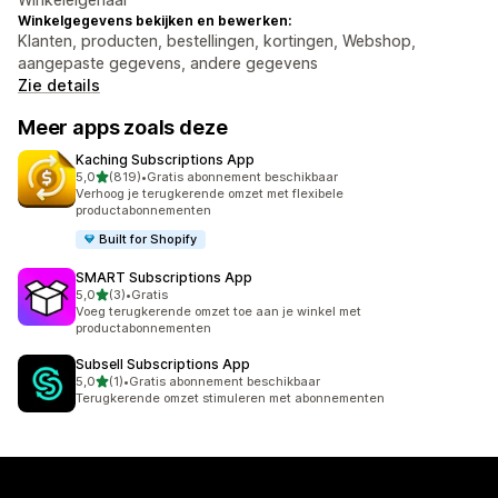
Winkelgegevens bekijken en bewerken:
Klanten, producten, bestellingen, kortingen, Webshop,
aangepaste gegevens, andere gegevens
Zie details
Meer apps zoals deze
Kaching Subscriptions App
van 5 sterren
5,0
(819)
•
Gratis abonnement beschikbaar
819 recensies in totaal
Verhoog je terugkerende omzet met flexibele
productabonnementen
Built for Shopify
SMART Subscriptions App
van 5 sterren
5,0
(3)
•
Gratis
3 recensies in totaal
Voeg terugkerende omzet toe aan je winkel met
productabonnementen
Subsell Subscriptions App
van 5 sterren
5,0
(1)
•
Gratis abonnement beschikbaar
1 recensies in totaal
Terugkerende omzet stimuleren met abonnementen