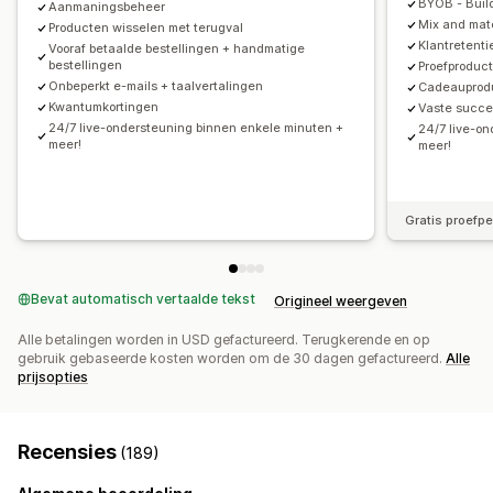
Templates
Importeren en exporteren
Campagnes
BYOB - Buil
Aanmaningsbeheer
Mix and ma
Producten wisselen met terugval
Automatiseringen
Tagging
Rapportage
Analytics
Klantretenti
Vooraf betaalde bestellingen + handmatige
API's en webhooks
bestellingen
Proefproduc
Onbeperkt e-mails + taalvertalingen
Cadeauprod
Kwantumkortingen
Vaste succ
24/7 live-ondersteuning binnen enkele minuten +
24/7 live-o
meer!
meer!
Gratis proefp
Bevat automatisch vertaalde tekst
Origineel weergeven
Alle betalingen worden in USD gefactureerd. Terugkerende en op
gebruik gebaseerde kosten worden om de 30 dagen gefactureerd.
Alle
prijsopties
Recensies
(189)