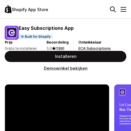
Shopify App Store
Easy Subscriptions App
Built for Shopify
Prijs
Beoordeling
Ontwikkelaar
Gratis te installeren
5,0
(189)
ECA Subscriptions
Installeren
Demowinkel bekijken