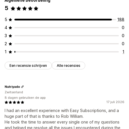
Algemene beoordeling
5
5
188
4
0
3
0
2
0
1
1
Een recensie schrijven
Alle recensies
Nutriyado
Zwitserland
8 dagen gebruiken de app
17 juli 2026
I had an excellent experience with Easy Subscriptions, and a
huge part of that is thanks to Rob William.
He took the time to answer every single one of my questions
and helped me resolve all the issues I encountered during the