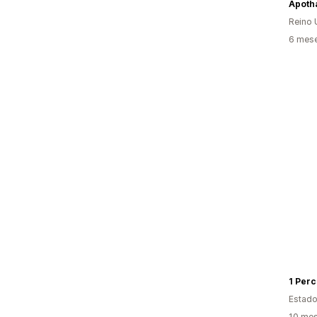
Apoth
Reino 
6 mese
1 Perc
Estado
10 mes