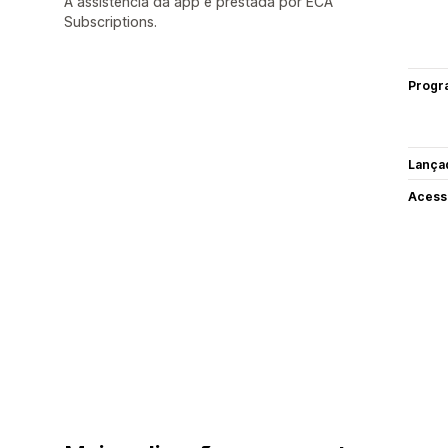
A assistência da app é prestada por ECA
Subscriptions.
Progr
Lança
Acess