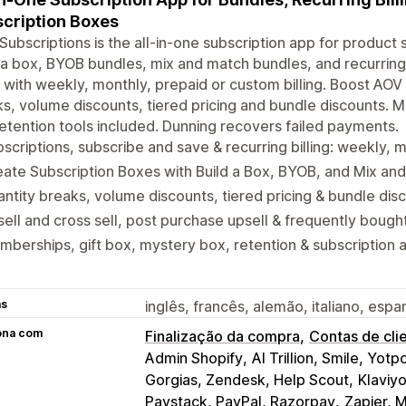
cription Boxes
Subscriptions is the all-in-one subscription app for product 
 a box, BYOB bundles, mix and match bundles, and recurring 
 with weekly, monthly, prepaid or custom billing. Boost AOV w
s, volume discounts, tiered pricing and bundle discounts. 
etention tools included. Dunning recovers failed payments.
scriptions, subscribe and save & recurring billing: weekly, 
ate Subscription Boxes with Build a Box, BYOB, and Mix an
ntity breaks, volume discounts, tiered pricing & bundle dis
ell and cross sell, post purchase upsell & frequently bough
berships, gift box, mystery box, retention & subscription a
as
inglês, francês, alemão, italiano, esp
ona com
Finalização da compra
Contas de cli
Admin Shopify
AI Trillion, Smile, Yotp
Gorgias, Zendesk, Help Scout
Klaviy
Paystack, PayPal, Razorpay
Zapier, 