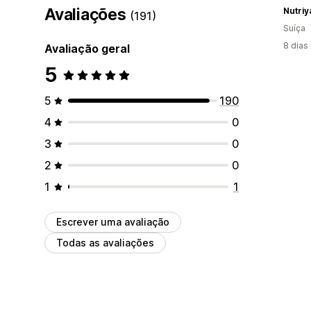
Avaliações
Nutriy
(191)
Suíça
8 dias
Avaliação geral
5
5
190
4
0
3
0
2
0
1
1
Escrever uma avaliação
Todas as avaliações