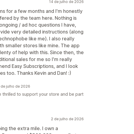
14 de julho de 2026
ions for a few months and I'm honestly
fered by the team here. Nothing is
 ongoing / ad hoc questions I have,
vide very detailed instructions (along
technophobe like me). I also really
ith smaller stores like mine. The app
nty of help with this. Since then, the
itional sales for me so I'm really
mend Easy Subscriptions, and I look
res too. Thanks Kevin and Dan! :)
 de julho de 2026
 thrilled to support your store and be part
2 de julho de 2026
ng the extra mile. I own a