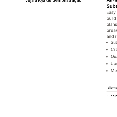
Veja a loja de demonstração
Subs
Easy 
build
plans
break
and r
Sub
Cre
Qua
Ups
Mem
Idiom
Funci