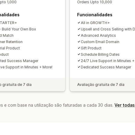
pto 1,000
Orders Upto 10,000
Etiquetagem
Relatórios
Análise de 
nalidades
Funcionalidades
 STARTER+
All in GROWTH+
 Build Your Own Box
Upsell and Cross Selling with 
d Match
Advanced Analytics
er Retention
Custom Email Domain
rial Product
Gift Product
roduct
Schedule Billing Dates
ated Success Manager
24/7 Live Support in Minutes +
ive Support in Minutes + More!
Dedicated Success Manager
o gratuita de 7 dia
Avaliação gratuita de 7 dia
s e com base na utilização são faturadas a cada 30 dias.
Ver todas