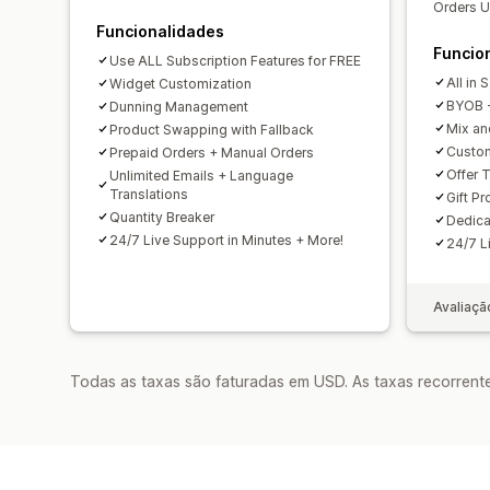
Orders U
Funcionalidades
Funcio
Use ALL Subscription Features for FREE
All in
Widget Customization
BYOB -
Dunning Management
Mix an
Product Swapping with Fallback
Custom
Prepaid Orders + Manual Orders
Offer T
Unlimited Emails + Language
Translations
Gift P
Quantity Breaker
Dedic
24/7 Live Support in Minutes + More!
24/7 L
Avaliaçã
Todas as taxas são faturadas em USD. As taxas recorrente