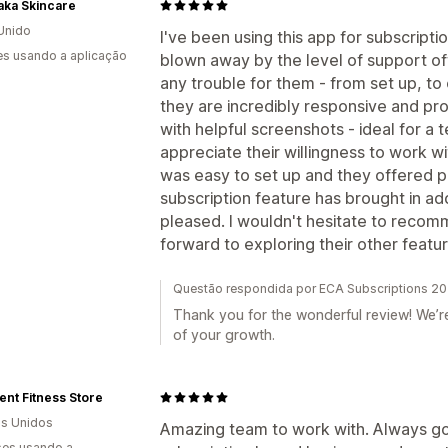
aka Skincare
Unido
I've been using this app for subscript
s usando a aplicação
blown away by the level of support of
any trouble for them - from set up, to
they are incredibly responsive and pro
with helpful screenshots - ideal for a 
appreciate their willingness to work w
was easy to set up and they offered ple
subscription feature has brought in add
pleased. I wouldn't hesitate to recom
forward to exploring their other featu
Questão respondida por ECA Subscriptions 20
Thank you for the wonderful review! We’re
of your growth.
ent Fitness Store
s Unidos
Amazing team to work with. Always goi
es usando a