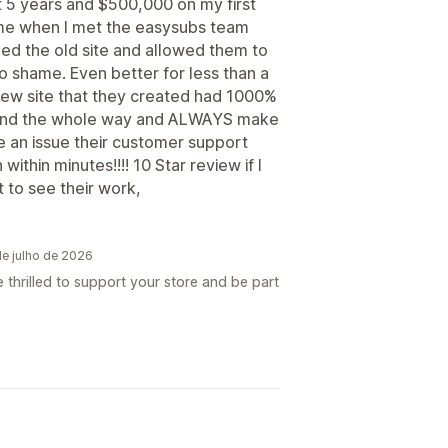
 5 years and $500,000 on my first
ame when I met the easysubs team
ed the old site and allowed them to
 to shame. Even better for less than a
e new site that they created had 1000%
hand the whole way and ALWAYS make
ave an issue their customer support
ithin minutes!!!! 10 Star review if I
t to see their work,
e julho de 2026
 thrilled to support your store and be part