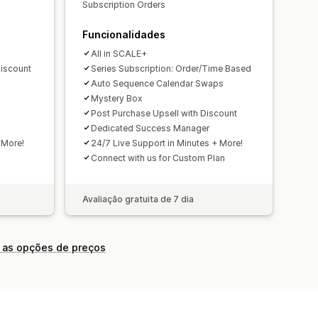
Subscription Orders
dados
API e webhooks
Funcionalidades
All in SCALE+
Discount
Series Subscription: Order/Time Based
Auto Sequence Calendar Swaps
Mystery Box
Post Purchase Upsell with Discount
Dedicated Success Manager
 More!
24/7 Live Support in Minutes + More!
Connect with us for Custom Plan
Avaliação gratuita de 7 dia
 as opções de preços