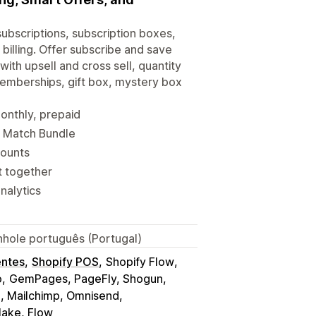
subscriptions, subscription boxes,
billing. Offer subscribe and save
ith upsell and cross sell, quantity
Memberships, gift box, mystery box
monthly, prepaid
d Match Bundle
counts
t together
nalytics
anhole português (Portugal)
entes
Shopify POS
Shopify Flow
o
GemPages, PageFly, Shogun
o, Mailchimp, Omnisend
Make, Flow