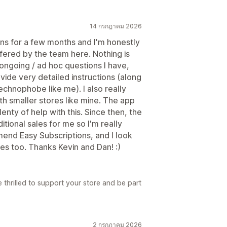
14 กรกฎาคม 2026
ions for a few months and I'm honestly
fered by the team here. Nothing is
 ongoing / ad hoc questions I have,
vide very detailed instructions (along
technophobe like me). I also really
ith smaller stores like mine. The app
nty of help with this. Since then, the
itional sales for me so I'm really
mend Easy Subscriptions, and I look
res too. Thanks Kevin and Dan! :)
 thrilled to support your store and be part
2 กรกฎาคม 2026