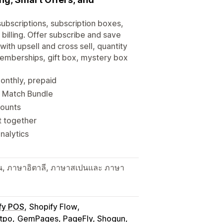
subscriptions, subscription boxes,
billing. Offer subscribe and save
ith upsell and cross sell, quantity
Memberships, gift box, mystery box
monthly, prepaid
d Match Bundle
counts
t together
nalytics
ัน, ภาษาอิตาลี, ภาษาสเปนและ ภาษา
fy POS
Shopify Flow
otpo
GemPages, PageFly, Shogun