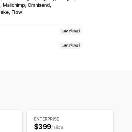
o, Mailchimp, Omnisend
Make, Flow
แสดงฟีเจอร์
แสดงฟีเจอร์
ครใช้งานแบบเติมเงิน
สมาชิก
บริการต่างๆ
ชุดสินค้า
หนดราคาตามปริมาณการสั่งซื้อ
ทัล
สินค้าทางกายภาพ
ลดแบบคงที่
เปอร์เซ็นต์ส่วนลด
ง
การจัดส่งฟรี
อัตราค่าจัดส่ง
ของขวัญ
รางวัล
การสมัครใช้งาน
ับส่วนลด
การกำหนดราคาแบบคงที่
ามการขาย
รีเมียม
ช่วงทดลองใช้งาน
กำหนดเอง
ดราคาต่อผู้ใช้
ENTERPRISE
คาแบบไดนามิก
$399
ารทำงานอัตโนมัติ
การติดแท็ก
/ เดือน