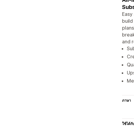
Subs
Easy 
build
plans
break
and r
Sub
Cre
Qua
Ups
Mem
ภาษา
ใช้ได้กั