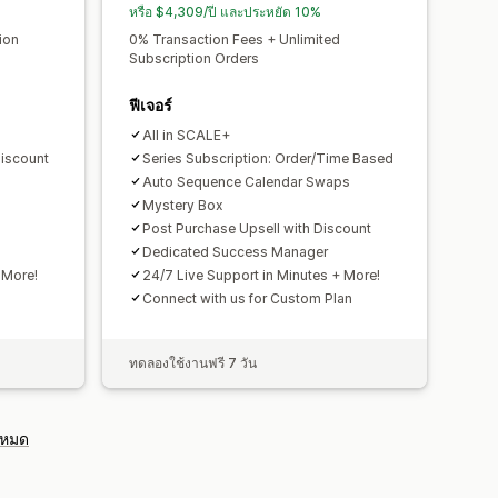
ุก
หรือ $4,309/ปี และประหยัด 10%
ion
0% Transaction Fees + Unlimited
Subscription Orders
ฟีเจอร์
All in SCALE+
Discount
Series Subscription: Order/Time Based
Auto Sequence Calendar Swaps
Mystery Box
Post Purchase Upsell with Discount
Dedicated Success Manager
 More!
24/7 Live Support in Minutes + More!
Connect with us for Custom Plan
ทดลองใช้งานฟรี 7 วัน
งหมด