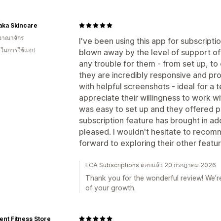
aka Skincare
อาณาจักร
I've been using this app for subscript
น ในการใช้แอป
blown away by the level of support of
any trouble for them - from set up, to
they are incredibly responsive and pro
with helpful screenshots - ideal for a 
appreciate their willingness to work w
was easy to set up and they offered ple
subscription feature has brought in add
pleased. I wouldn't hesitate to recom
forward to exploring their other featu
ECA Subscriptions ตอบแล้ว 20 กรกฎาคม 2026
Thank you for the wonderful review! We’re
of your growth.
ent Fitness Store