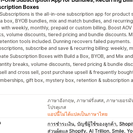
cription Boxes
Subscriptions is the all-in-one subscription app for product 
 a box, BYOB bundles, mix and match bundles, and recurring 
 with weekly, monthly, prepaid or custom billing. Boost AOV w
s, volume discounts, tiered pricing and bundle discounts. 
etention tools included. Dunning recovers failed payments.
scriptions, subscribe and save & recurring billing: weekly, 
ate Subscription Boxes with Build a Box, BYOB, and Mix an
ntity breaks, volume discounts, tiered pricing & bundle dis
ell and cross sell, post purchase upsell & frequently bough
berships, gift box, mystery box, retention & subscription a
ภาษาอังกฤษ, ภาษาฝรั่งเศส, ภาษาเยอรม
โปรตุเกส
แอปนี้ไม่ได้แปลเป็นภาษาไทย
บ
การชำระเงิน
บัญชีผู้ใช้ของลูกค้า
Shopi
ส่วนผู้ดูแล Shopify
AI Trillion, Smile, Y