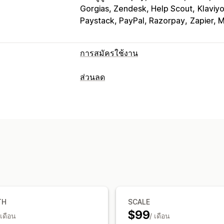
Gorgias, Zendesk, Help Scout
Klaviy
Paystack, PayPal, Razorpay
Zapier, 
การสมัครใช้งาน
ประเภทการสมัครใช้งาน
ส่วนลด
การสมัครใช้งานที่คัดสรรมาแล้ว
การสมั
ประเภทส่วนลด
การสมัครใช้งานเพื่อสิทธิ์เข้าถึง
การเป็น
BOGO
การกำหนดราคาแบบคงที่
การกำ
กล่องสมัครใช้งาน
การบริจาค
สินค้าดิจิ
ส่วนลดตามปริมาณ
ตัวแบ่งปริมาณ
ส่วน
การสมัครสมาชิกแบบกำหนดเอง
ส่วนลดจำนวนมาก
การกำหนดราคาค้าส่
การกำหนดราคาที่ตั้งได้
ส่วนลดในตะกร้าสินค้า
เช็คเอาท์ส่วนลด
การชำระแบบต่อเนื่อง
สมัครใช้งานแล้วร
ชุดสินค้า
ส่วนลดเพิ่มยอดขาย
ส่วนลดข้
การกำหนดราคาตามปริมาณการสั่งซื้อ
ฟ
การกำหนดราคาแบบไดนามิก
ส่วนลดที่
การกำหนดราคาตามการใช้งาน
การกำหน
การจัดการส่วนลด
TH
SCALE
การชำระเงินแบบครั้งเดียว
การกำหนดรา
$99
เทมเพลต
นำเข้าและส่งออก
แคมเปญ
ก
 เดือน
การกำหนดราคาแบบกำหนดเอง
/ เดือน