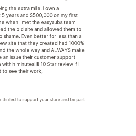
ng the extra mile. I own a
 5 years and $500,000 on my first
ame when I met the easysubs team
ed the old site and allowed them to
 to shame. Even better for less than a
e new site that they created had 1000%
hand the whole way and ALWAYS make
ave an issue their customer support
ithin minutes!!!! 10 Star review if I
t to see their work,
 thrilled to support your store and be part