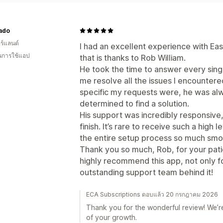
ado
ร์แลนด์
I had an excellent experience with Eas
ในการใช้แอป
that is thanks to Rob William.
He took the time to answer every sin
me resolve all the issues I encounter
specific my requests were, he was alw
determined to find a solution.
His support was incredibly responsive, 
finish. It’s rare to receive such a high
the entire setup process so much smo
Thank you so much, Rob, for your patie
highly recommend this app, not only for
outstanding support team behind it!
ECA Subscriptions ตอบแล้ว 20 กรกฎาคม 2026
Thank you for the wonderful review! We’re
of your growth.