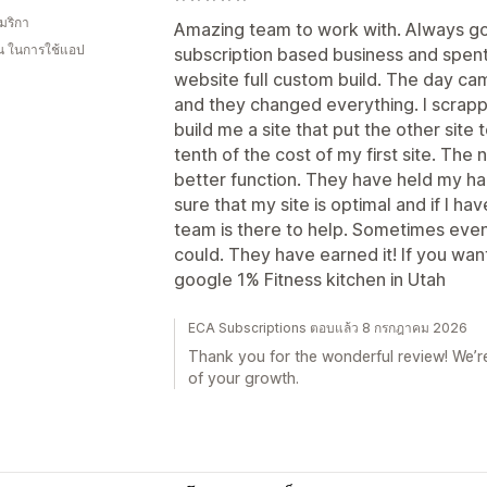
มริกา
Amazing team to work with. Always goi
อน ในการใช้แอป
subscription based business and spent
website full custom build. The day c
and they changed everything. I scrapp
build me a site that put the other site
tenth of the cost of my first site. Th
better function. They have held my 
sure that my site is optimal and if I h
team is there to help. Sometimes even w
could. They have earned it! If you wan
google 1% Fitness kitchen in Utah
ECA Subscriptions ตอบแล้ว 8 กรกฎาคม 2026
Thank you for the wonderful review! We’re
of your growth.