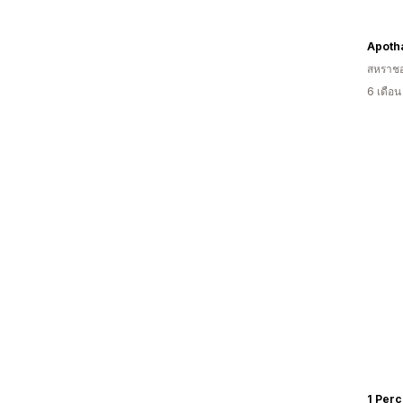
Apoth
สหราช
6 เดือ
1 Perc