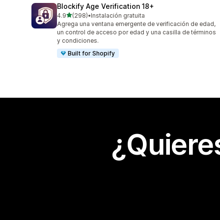
Blockify Age Verification 18+
de 5 estrellas
4.9
(298)
•
Instalación gratuita
298 reseñas en total
Agrega una ventana emergente de verificación de edad,
un control de acceso por edad y una casilla de términos
y condiciones.
Built for Shopify
¿Quiere