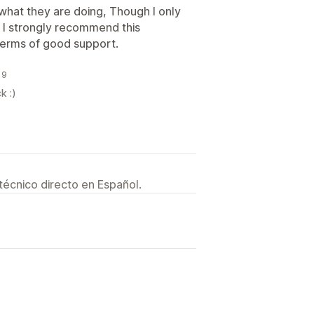
what they are doing, Though I only
, I strongly recommend this
terms of good support.
19
k :)
técnico directo en Español.