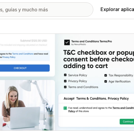
Explorar aplic
ía de imágenes destacadas