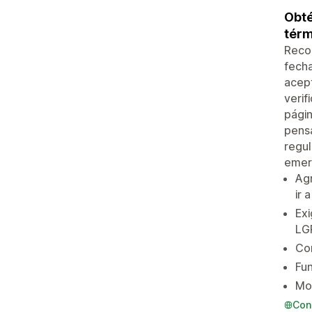
Obté
térm
Recop
fecha
acept
verif
págin
pensa
regul
emerg
Agr
ir 
Exi
LG
Com
Fun
Mod
Con