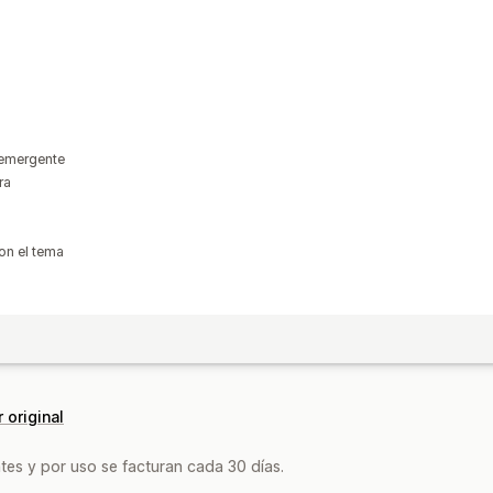
 emergente
ra
on el tema
 original
tes y por uso se facturan cada 30 días.