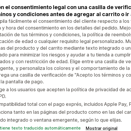
n el consentimiento legal con una casilla de verif
inos y condiciones antes de agregar al carrito o ir 
ila fácilmente el consentimiento del cliente respecto a los
 y hora del consentimiento en los detalles del pedido. Mejo
ación de tus términos y condiciones, la política de reembolso
icación de edad o cualquier requisito legal personalizado. M
as del producto y del carrito mediante texto integrado o 
do para minimizar los riesgos y ayudar a tu tienda a cumpli
ados y con restricción de edad. Elige entre una casilla de v
ente, y personaliza los colores y el comportamiento de la
ega una casilla de verificación de "Acepto los términos y c
a la pantalla de pago.
ge a los usuarios que acepten la política de privacidad de 
PD.
patibilidad total con el pago exprés, incluidos Apple Pay, 
ciona tanto en las páginas del producto como en las del car
o integrado o ventana emergente, según lo que elijas.
tiene texto traducido automáticamente
Mostrar original