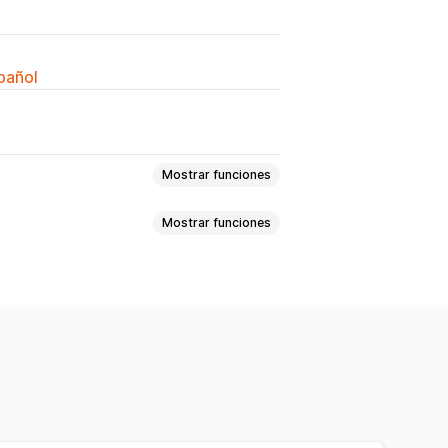
spañol
Mostrar funciones
Mostrar funciones
Advertencias del producto
de las obligaciones fiscales
dvertencia
olíticas
Exenciones fiscales
nto
olocalización
Segmentación
CSS personalizado
ersonalizado
Botones