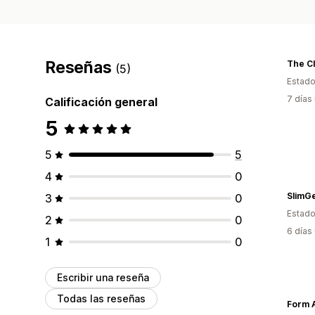
Reseñas
The Cl
(5)
Estado
7 días
Calificación general
5
5
5
4
0
SlimGe
3
0
Estado
2
0
6 días
1
0
Escribir una reseña
Todas las reseñas
Form A