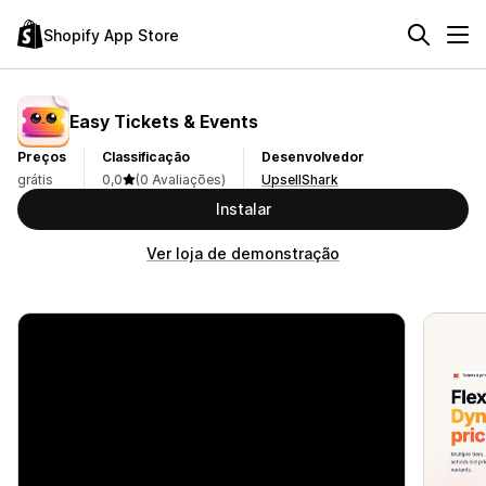
Shopify App Store
Easy Tickets & Events
Preços
Classificação
Desenvolvedor
grátis
0,0
(0 Avaliações)
UpsellShark
Instalar
Ver loja de demonstração