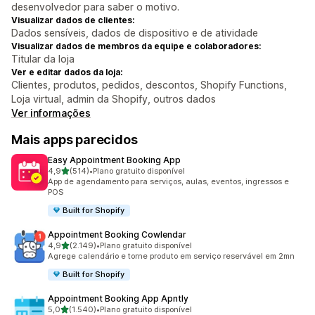
desenvolvedor para saber o motivo.
Visualizar dados de clientes:
Dados sensíveis, dados de dispositivo e de atividade
Visualizar dados de membros da equipe e colaboradores:
Titular da loja
Ver e editar dados da loja:
Clientes, produtos, pedidos, descontos, Shopify Functions,
Loja virtual, admin da Shopify, outros dados
Ver informações
Mais apps parecidos
Easy Appointment Booking App
de 5 estrelas
4,9
(514)
•
Plano gratuito disponível
514 avaliações ao todo
App de agendamento para serviços, aulas, eventos, ingressos e
POS
Built for Shopify
Appointment Booking Cowlendar
de 5 estrelas
4,9
(2.149)
•
Plano gratuito disponível
2149 avaliações ao todo
Agrege calendário e torne produto em serviço reservável em 2mn
Built for Shopify
Appointment Booking App Apntly
de 5 estrelas
5,0
(1.540)
•
Plano gratuito disponível
1540 avaliações ao todo