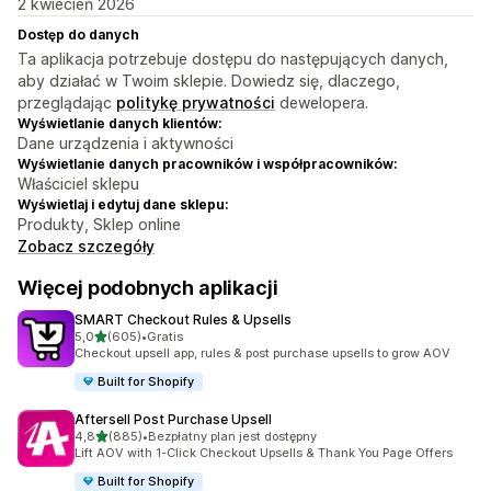
2 kwiecień 2026
Dostęp do danych
Ta aplikacja potrzebuje dostępu do następujących danych,
aby działać w Twoim sklepie. Dowiedz się, dlaczego,
przeglądając
politykę prywatności
dewelopera.
Wyświetlanie danych klientów:
Dane urządzenia i aktywności
Wyświetlanie danych pracowników i współpracowników:
Właściciel sklepu
Wyświetlaj i edytuj dane sklepu:
Produkty, Sklep online
Zobacz szczegóły
Więcej podobnych aplikacji
SMART Checkout Rules & Upsells
na 5 gwiazdek
5,0
(605)
•
Gratis
Łączna liczba recenzji: 605
Checkout upsell app, rules & post purchase upsells to grow AOV
Built for Shopify
Aftersell Post Purchase Upsell
na 5 gwiazdek
4,8
(885)
•
Bezpłatny plan jest dostępny
Łączna liczba recenzji: 885
Lift AOV with 1-Click Checkout Upsells & Thank You Page Offers
Built for Shopify