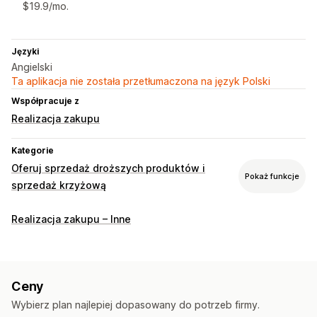
$19.9/mo.
Języki
Angielski
Ta aplikacja nie została przetłumaczona na język Polski
Współpracuje z
Realizacja zakupu
Kategorie
Oferuj sprzedaż droższych produktów i
Pokaż funkcje
sprzedaż krzyżową
Dostosowanie
Realizacja zakupu – Inne
Sprzedaż droższych produktów podczas realizacji zakupu
Wielojęzyczne
Reguły niestandardowe
Oferty i rekomendacje
Ceny
Rekomendacje produktów
Często kupowane razem
Wybierz plan najlepiej dopasowany do potrzeb firmy.