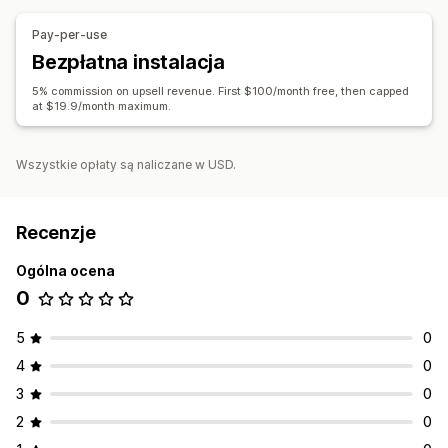
Analizy
Pay-per-use
Skuteczność rekomendacji
Bezpłatna instalacja
5% commission on upsell revenue. First $100/month free, then capped
at $19.9/month maximum.
Wszystkie opłaty są naliczane w USD.
Recenzje
Ogólna ocena
0
5
0
4
0
3
0
2
0