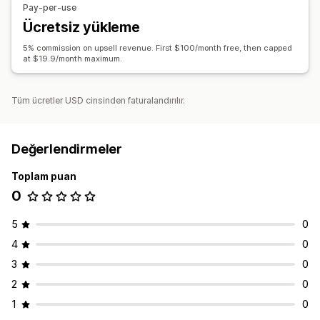
Pay-per-use
Ücretsiz yükleme
5% commission on upsell revenue. First $100/month free, then capped
at $19.9/month maximum.
Tüm ücretler USD cinsinden faturalandırılır.
Değerlendirmeler
Toplam puan
0
5
0
4
0
3
0
2
0
1
0