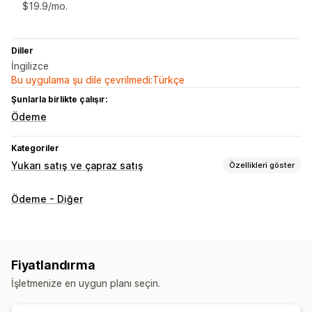
$19.9/mo.
Diller
İngilizce
Bu uygulama şu dile çevrilmedi:Türkçe
Şunlarla birlikte çalışır:
Ödeme
Kategoriler
Yukarı satış ve çapraz satış
Özellikleri göster
Özelleştirme
Ödeme - Diğer
Ödeme sayfasından yukarı satış
Çoklu dil
Özel kurallar
Teklifler ve öneriler
Ürün önerileri
Genellikle birlikte satın alınan ürünler
Fiyatlandırma
İşletmenize en uygun planı seçin.
Analizler
Öneri performansı