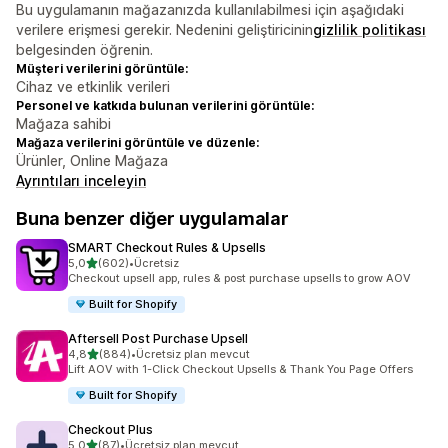
Bu uygulamanın mağazanızda kullanılabilmesi için aşağıdaki
verilere erişmesi gerekir. Nedenini geliştiricinin
gizlilik politikası
belgesinden öğrenin.
Müşteri verilerini görüntüle:
Cihaz ve etkinlik verileri
Personel ve katkıda bulunan verilerini görüntüle:
Mağaza sahibi
Mağaza verilerini görüntüle ve düzenle:
Ürünler, Online Mağaza
Ayrıntıları inceleyin
Buna benzer diğer uygulamalar
SMART Checkout Rules & Upsells
5 yıldız üzerinden
5,0
(602)
•
Ücretsiz
toplam 602 değerlendirme
Checkout upsell app, rules & post purchase upsells to grow AOV
Built for Shopify
Aftersell Post Purchase Upsell
5 yıldız üzerinden
4,8
(884)
•
Ücretsiz plan mevcut
toplam 884 değerlendirme
Lift AOV with 1-Click Checkout Upsells & Thank You Page Offers
Built for Shopify
Checkout Plus
5 yıldız üzerinden
5,0
(87)
•
Ücretsiz plan mevcut