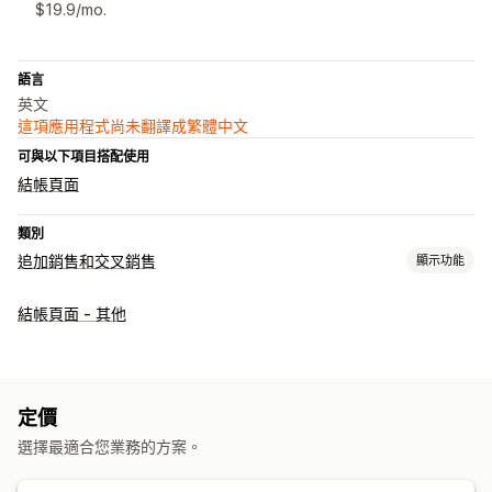
$19.9/mo.
語言
英文
這項應用程式尚未翻譯成繁體中文
可與以下項目搭配使用
結帳頁面
類別
追加銷售和交叉銷售
顯示功能
自訂
結帳頁面 - 其他
結帳頁面追加銷售
多國語言
自訂規則
銷售內容和建議
商品推薦
經常一起購買的商品
定價
選擇最適合您業務的方案。
分析
推薦成效