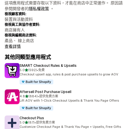
這項應用程式需要存取以下資料，才能在商店中正常運作。 原因請
參閱開發者的
隱私權政策
。
檢視顧客資料:
裝置與活動資料
檢視員工與協作者資料:
商店擁有人
檢視與編輯商店資料:
產品、 線上商店
查看詳情
其他同類型應用程式
SMART Checkout Rules & Upsells
滿分 5 顆星
5.0
(592)
•
免費
共有 592 則評價
Checkout upsell app, rules & post purchase upsells to grow AOV
Built for Shopify
Aftersell Post Purchase Upsell
滿分 5 顆星
4.8
(884)
•
提供免費方案
共有 884 則評價
Lift AOV with 1-Click Checkout Upsells & Thank You Page Offers
Built for Shopify
Checkout Plus
滿分 5 顆星
5.0
(87)
•
提供免費方案
共有 87 則評價
Customize Checkout Page & Thank You Page + Upsells, Free Gifts