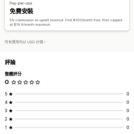
Pay-per-use
免費安裝
5% commission on upsell revenue. First $100/month free, then capped
at $19.9/month maximum.
所有費用均以 USD 計價。
評論
整體評分
0
5
0
4
0
3
0
2
0
1
0