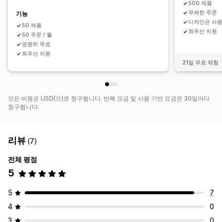
500 제품
무제한 주문
기능
디자인은 사용
50 제품
최우선 지원
50 주문 / 월
영원히 무료
최우선 지원
21일 무료 체험
모든 비용은 USD(으)로 청구됩니다. 반복 요금 및 사용 기반 요금은 30일마다
청구됩니다.
리뷰
(7)
전체 평점
5
5
7
4
0
3
0