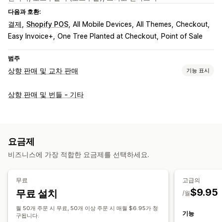
다음과 호환:
결제
Shopify POS
All Mobile Devices
All Themes
Checkout
Easy Invoice+
One Tree Planted at Checkout
Point of Sale
범주
상향 판매 및 교차 판매
기능 표시
맞춤 설정
상향 판매 및 번들 - 기타
카트 상향 판매
결제 상향 판매
제품 페이지 상향 판매
진행률 표시줄
원클릭 추가 기능
고정 카트
카트 서랍
팝업
사용자 지정 CSS
사용자 지정 HTML
여러 통화
여러 언어
요금제
사용자 지정 규칙
비즈니스에 가장 적합한 요금제를 선택하세요.
제안 및 권장 사항
보증 기간
무료 기프트
무료 배송
추천 제품
무료
고급의
함께 자주 구매하는 제품
AI 권장 사항
$9.95
무료 설치
/월
분석
월 50개 주문 시 무료, 50개 이상 주문 시 매월 $6.95가 청
기능
구됩니다.
클릭률
전환율
추천 실적
최적화 제안
퍼널 추적