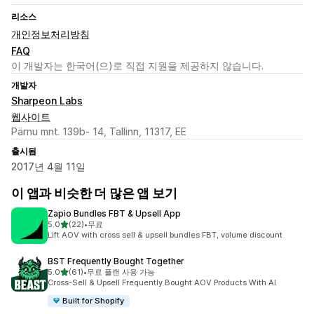
리소스
개인정보처리방침
FAQ
이 개발자는 한국어(으)로 직접 지원을 제공하지 않습니다.
개발자
Sharpeon Labs
웹사이트
Pärnu mnt. 139b- 14, Tallinn, 11317, EE
출시됨
2017년 4월 11일
이 앱과 비슷한 더 많은 앱 보기
Zapio Bundles FBT & Upsell App
별 5개 중
5.0
(22)
•
무료
총 리뷰 22개
Lift AOV with cross sell & upsell bundles FBT, volume discount
BST Frequently Bought Together
별 5개 중
5.0
(61)
•
무료 플랜 사용 가능
총 리뷰 61개
Cross-Sell & Upsell Frequently Bought AOV Products With AI
Built for Shopify