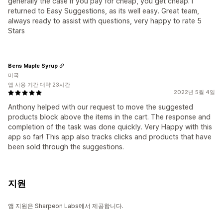
generally the case if you pay for cheap, you get cheap. I
returned to Easy Suggestions, as its well easy. Great team,
always ready to assist with questions, very happy to rate 5
Stars
Bens Maple Syrup
미국
앱 사용 기간 대략 23시간
2022년 5월 4일
Anthony helped with our request to move the suggested
products block above the items in the cart. The response and
completion of the task was done quickly. Very Happy with this
app so far! This app also tracks clicks and products that have
been sold through the suggestions.
지원
앱 지원은 Sharpeon Labs에서 제공합니다.