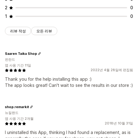
2
0
1
0
리뷰 작성
모든 리뷰
Saaren Taika Shop
핀란드
앱 사용 기간 11일
2022년 4월 28일에 편집됨
Thank you for the help installing this app :)
The app looks great! Can't wait to see the results in our store :)
shop.remarkit
뉴질랜드
앱 사용 기간 2개월
2018년 10월 31일
I uninstalled this App, thinking I had found a replacement, as is