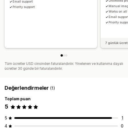
Unlimited pr
Email support
Manual ima
Priority support
Works on al
Email suppor
Priority supp
7 günlük ücre
Tüm ücretler USD cinsinden faturalandırılır. Yinelenen ve kullanıma dayalı
ücretler 30 günde bir faturalandırılır.
Değerlendirmeler
(1)
Toplam puan
5
5
1
4
0