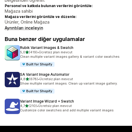
belgesinden öğrenin.
Personel ve katkıda bulunan verilerini görüntüle:
Mağaza sahibi
Mağaza verilerini görüntüle ve düzenle:
Ürünler, Online Mağaza
Ayrıntıları inceleyin
Buna benzer diğer uygulamalar
Rubik Variant Images & Swatch
5 yıldız üzerinden
5,0
(419)
•
Ücretsiz plan mevcut
toplam 419 değerlendirme
Clean multiple variant images gallery & variant color swatches
Built for Shopify
SA Variant Image Automator
5 yıldız üzerinden
4,8
(678)
•
Ücretsiz plan mevcut
toplam 678 değerlendirme
Show multiple variant images. Clean up variant image gallery.
Built for Shopify
Variant Image Wizard + Swatch
5 yıldız üzerinden
4,7
(210)
•
Ücretsiz plan mevcut
toplam 210 değerlendirme
Customize color swatches and add multiple variant images