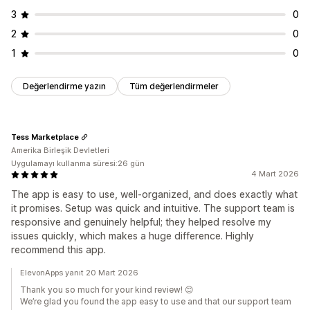
3
0
2
0
1
0
Değerlendirme yazın
Tüm değerlendirmeler
Tess Marketplace
Amerika Birleşik Devletleri
Uygulamayı kullanma süresi:26 gün
4 Mart 2026
The app is easy to use, well‑organized, and does exactly what
it promises. Setup was quick and intuitive. The support team is
responsive and genuinely helpful; they helped resolve my
issues quickly, which makes a huge difference. Highly
recommend this app.
ElevonApps yanıt 20 Mart 2026
Thank you so much for your kind review! 😊
We’re glad you found the app easy to use and that our support team