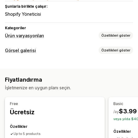
Şunlarla birlikte çalışır:
Shopify Yöneticisi
Kategoriler
Ürün varyasyonları
Özellikleri göster
Özelleştirme
Görsel galerisi
Özellikleri göster
Çoklu seçim
Özel metin
Özel CSS
Özel HTML
Önizleme
Galeri türleri
Varyasyonlar ekranı
Döngüsel görünüm
Izgara
Sıra
Liste
Video
Fiyatlandırma
Özelleştirme
İşletmenize en uygun planı seçin.
Özel CSS
Sürükle ve bırak düzenleyicisi
Görsel yakınlaştırma
Mobil duyarlı
Çoklu dil
Free
Basic
$3.99
Ücretsiz
/ay
veya yılda $40
Özellikler
Özellikler
Up to 5 products