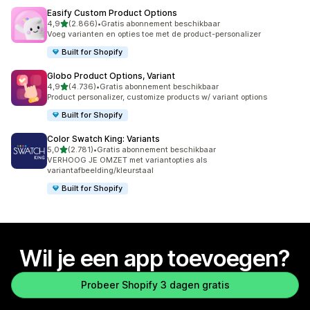
Easify Custom Product Options
van 5 sterren
4,9
(2.866)
•
Gratis abonnement beschikbaar
2866 recensies in totaal
Voeg varianten en opties toe met de product-personalizer
Built for Shopify
Globo Product Options, Variant
van 5 sterren
4,9
(4.736)
•
Gratis abonnement beschikbaar
4736 recensies in totaal
Product personalizer, customize products w/ variant options
Built for Shopify
Color Swatch King: Variants
van 5 sterren
5,0
(2.781)
•
Gratis abonnement beschikbaar
2781 recensies in totaal
VERHOOG JE OMZET met variantopties als
variantafbeelding/kleurstaal
Built for Shopify
Wil je een app toevoegen?
Probeer Shopify 3 dagen gratis