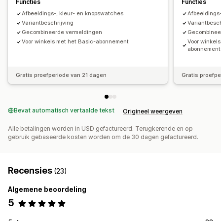
Functies
Functies
Beschikbaarheid van voorraad
Weergave van voorraad
Afbeeldings-, kleur- en knopswatches
Afbeeldings
Variantbeschrijving
Variantbesch
Gecombineerde vermeldingen
Gecombinee
Voor winkels met het Basic-abonnement
Voor winkel
abonnement
Gratis proefperiode van 21 dagen
Gratis proefp
Bevat automatisch vertaalde tekst
Origineel weergeven
Alle betalingen worden in USD gefactureerd. Terugkerende en op
gebruik gebaseerde kosten worden om de 30 dagen gefactureerd.
Recensies
(23)
Algemene beoordeling
5