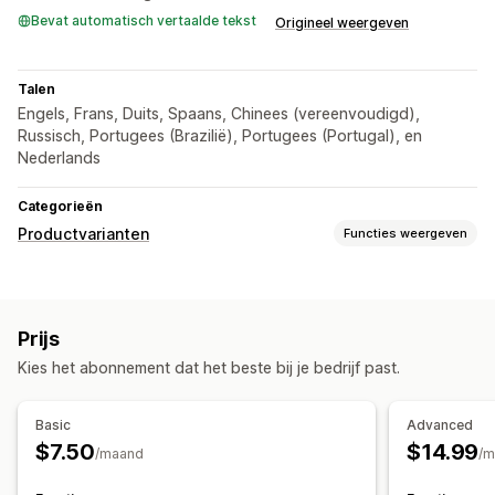
Bevat automatisch vertaalde tekst
Origineel weergeven
Talen
Engels, Frans, Duits, Spaans, Chinees (vereenvoudigd),
Russisch, Portugees (Brazilië), Portugees (Portugal), en
Nederlands
Categorieën
Productvarianten
Functies weergeven
Aanpassing
Selectievakjes
Stalen
Dropdowns
Aangepaste tekst
Prijs
Aangepaste CSS
Variantweergave
Kies het abonnement dat het beste bij je bedrijf past.
Prijs
Prijsstijging voor varianten
Basic
Advanced
$7.50
$14.99
Voorraad
/maand
/m
Meldingen bij lage voorraad
Niet op voorraad verbergen