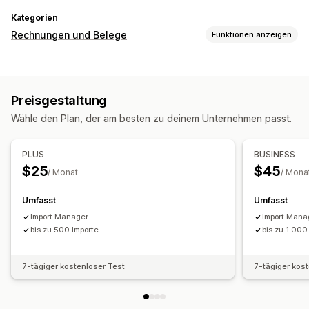
Kategorien
Rechnungen und Belege
Funktionen anzeigen
Dokumentarten
Rechnungen
Gutschriften
Zustellungshinweise
Preisgestaltung
Versandetiketten
Rückerstattungen
Wähle den Plan, der am besten zu deinem Unternehmen passt.
Anpassung
Branding
Steuerberechnung
Barcodes
Logos
PLUS
BUSINESS
$25
$45
Dateimanagement
/ Monat
/ Mona
Massendownload
E-Mail-Automatisierung
Umfasst
Umfasst
PDF-Generierung
Berichte
Import Manager
Import Mana
bis zu 500 Importe
bis zu 1.000
7-tägiger kostenloser Test
7-tägiger kos