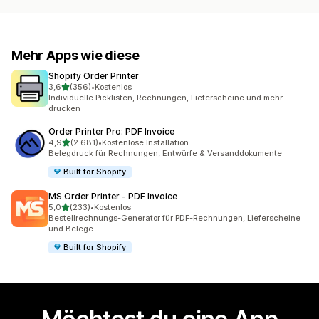
Mehr Apps wie diese
Shopify Order Printer
von 5 Sternen
3,6
(356)
•
Kostenlos
356 Rezensionen insgesamt
Individuelle Picklisten, Rechnungen, Lieferscheine und mehr
drucken
Order Printer Pro: PDF Invoice
von 5 Sternen
4,9
(2.681)
•
Kostenlose Installation
2681 Rezensionen insgesamt
Belegdruck für Rechnungen, Entwürfe & Versanddokumente
Built for Shopify
MS Order Printer ‑ PDF Invoice
von 5 Sternen
5,0
(233)
•
Kostenlos
233 Rezensionen insgesamt
Bestellrechnungs-Generator für PDF-Rechnungen, Lieferscheine
und Belege
Built for Shopify