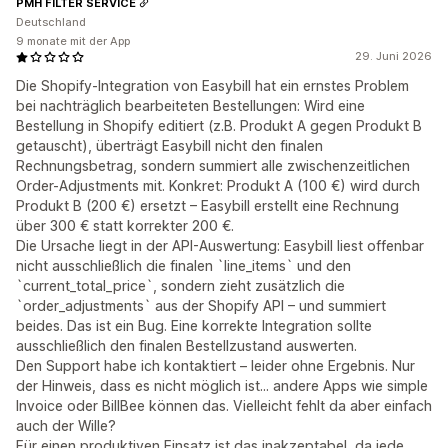
PMH FILTER SERVICE
Deutschland
9 monate mit der App
29. Juni 2026
Die Shopify-Integration von Easybill hat ein ernstes Problem
bei nachträglich bearbeiteten Bestellungen: Wird eine
Bestellung in Shopify editiert (z.B. Produkt A gegen Produkt B
getauscht), überträgt Easybill nicht den finalen
Rechnungsbetrag, sondern summiert alle zwischenzeitlichen
Order-Adjustments mit. Konkret: Produkt A (100 €) wird durch
Produkt B (200 €) ersetzt – Easybill erstellt eine Rechnung
über 300 € statt korrekter 200 €.
Die Ursache liegt in der API-Auswertung: Easybill liest offenbar
nicht ausschließlich die finalen `line_items` und den
`current_total_price`, sondern zieht zusätzlich die
`order_adjustments` aus der Shopify API – und summiert
beides. Das ist ein Bug. Eine korrekte Integration sollte
ausschließlich den finalen Bestellzustand auswerten.
Den Support habe ich kontaktiert – leider ohne Ergebnis. Nur
der Hinweis, dass es nicht möglich ist... andere Apps wie simple
Invoice oder BillBee können das. Vielleicht fehlt da aber einfach
auch der Wille?
Für einen produktiven Einsatz ist das inakzeptabel, da jede