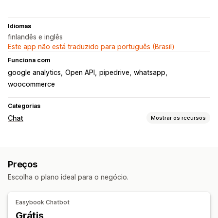
Idiomas
finlandês e inglês
Este app não está traduzido para português (Brasil)
Funciona com
google analytics
Open API
pipedrive
whatsapp
woocommerce
Categorias
Chat
Mostrar os recursos
Mensagens em tempo real
Chatbots de IA
Chat em tempo real
Em vários idiomas
Preços
Análise do agente
Escolha o plano ideal para o negócio.
Respostas automatizadas
Saudações
Recomendações de produtos
Easybook Chatbot
Respostas rápidas
Upsell
Grátis