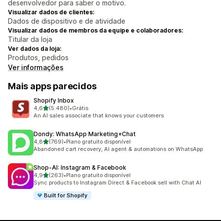
desenvolvedor para saber o motivo.
Visualizar dados de clientes:
Dados de dispositivo e de atividade
Visualizar dados de membros da equipe e colaboradores:
Titular da loja
Ver dados da loja:
Produtos, pedidos
Ver informações
Mais apps parecidos
Shopify Inbox
de 5 estrelas
4,6
(5.480)
•
Grátis
5480 avaliações ao todo
An AI sales associate that knows your customers
Dondy: WhatsApp Marketing+Chat
de 5 estrelas
4,8
(769)
•
Plano gratuito disponível
769 avaliações ao todo
Abandoned cart recovery, AI agent & automations on WhatsApp
Shop‑AI: Instagram & Facebook
de 5 estrelas
4,9
(263)
•
Plano gratuito disponível
263 avaliações ao todo
Sync products to Instagram Direct & Facebook sell with Chat AI
Built for Shopify