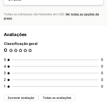
Personalização
Cor e fonte
Emojis e adesivos
Janela de chat
Todas as cobranças são faturadas em USD.
Ver todas as opções de
Mensagens de boas-vindas
Botões de chat
preço
Avatar do agente
Avaliações
Classificação geral
0
5
0
4
0
3
0
2
0
1
0
Escrever avaliação
Todas as avaliações