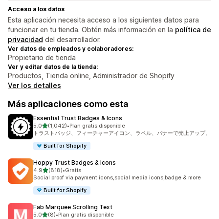
Acceso a los datos
Esta aplicación necesita acceso a los siguientes datos para
funcionar en tu tienda. Obtén más información en la
política de
privacidad
del desarrollador.
Ver datos de empleados y colaboradores:
Propietario de tienda
Ver y editar datos de la tienda:
Productos, Tienda online, Administrador de Shopify
Ver los detalles
Más aplicaciones como esta
Essential Trust Badges & Icons
de 5 estrellas
5.0
(1,042)
•
Plan gratis disponible
1042 reseñas en total
トラストバッジ、フィーチャーアイコン、ラベル、バナーで売上アップ。
Built for Shopify
Hoppy Trust Badges & Icons
de 5 estrellas
4.9
(818)
•
Gratis
818 reseñas en total
Social proof via payment icons,social media icons,badge & more
Built for Shopify
Fab Marquee Scrolling Text
de 5 estrellas
5.0
(8)
•
Plan gratis disponible
8 reseñas en total