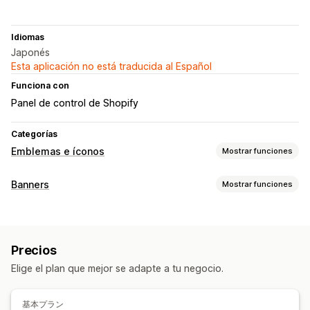
Idiomas
Japonés
Esta aplicación no está traducida al Español
Funciona con
Panel de control de Shopify
Categorías
Emblemas e íconos
Mostrar funciones
Tipos de íconos
Banners
Mostrar funciones
Personalizado
Banners de ofertas
Redes sociales
Tipo de banner
Personalización
Barra de anuncios
Promocional
Estilo
Tamaño
Subida de archivos
Precios
Personalización
Adaptación a dispositivos móviles
Elige el plan que mejor se adapte a tu negocio.
Posición del banner
Visualización fija
Enlaces y botones
Posición del ícono
CSS personalizado
Adaptación a dispositivos móviles
基本プラン
Posición manual