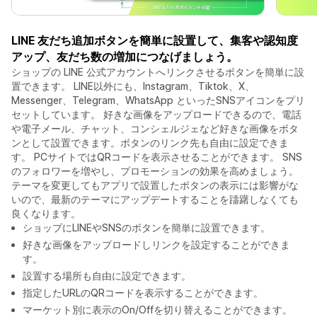
LINE 友だち追加ボタンを簡単に設置して、集客や認知度
アップ、友だち数の増加につなげましょう。
ショップの LINE 公式アカウントへリンクさせるボタンを簡単に設
置できます。 LINE以外にも、Instagram、Tiktok、X、
Messenger、Telegram、WhatsApp といったSNSアイコンをプリ
セットしています。 好きな画像をアップロードできるので、電話
や電子メール、チャット、コンシェルジェなど好きな画像をボタ
ンとして設置できます。ボタンのリンク先も自由に設定できま
す。 PCサイトではQRコードを表示させることができます。 SNS
のフォロワーを増やし、プロモーションの効果を高めましょう。
テーマを変更してもアプリで設置したボタンの表示には影響がな
いので、最新のテーマにアップデートすることを躊躇しなくても
良くなります。
ショップにLINEやSNSのボタンを簡単に設置できます。
好きな画像をアップロードしリンクを設定することができま
す。
設置する場所も自由に設定できます。
指定したURLのQRコードを表示することができます。
マーケット別に表示のOn/Offを切り替えることができます。