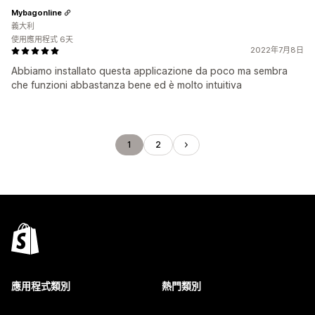
Mybagonline
義大利
使用應用程式 6天
2022年7月8日
Abbiamo installato questa applicazione da poco ma sembra
che funzioni abbastanza bene ed è molto intuitiva
1
2
應用程式類別
熱門類別