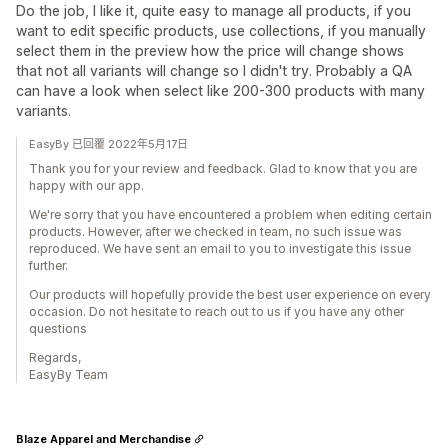
Do the job, I like it, quite easy to manage all products, if you
want to edit specific products, use collections, if you manually
select them in the preview how the price will change shows
that not all variants will change so I didn't try. Probably a QA
can have a look when select like 200-300 products with many
variants.
EasyBy 已回覆 2022年5月17日
Thank you for your review and feedback. Glad to know that you are
happy with our app.
We're sorry that you have encountered a problem when editing certain
products. However, after we checked in team, no such issue was
reproduced. We have sent an email to you to investigate this issue
further.
Our products will hopefully provide the best user experience on every
occasion. Do not hesitate to reach out to us if you have any other
questions
Regards,
EasyBy Team
Blaze Apparel and Merchandise