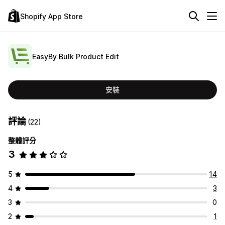
Shopify App Store
EasyBy Bulk Product Edit
安裝
評論
(22)
整體評分
3
5
14
4
3
3
0
2
1