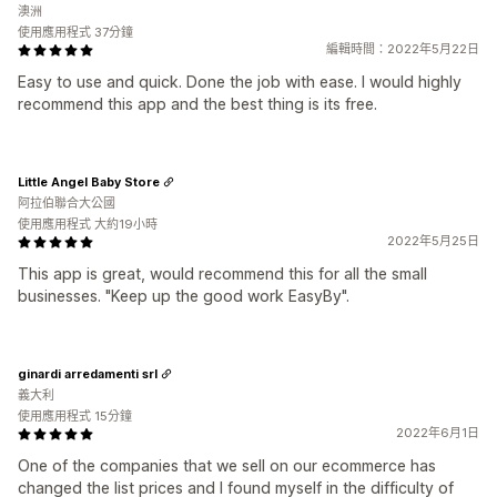
澳洲
使用應用程式 37分鐘
編輯時間：2022年5月22日
Easy to use and quick. Done the job with ease. I would highly
recommend this app and the best thing is its free.
Little Angel Baby Store
阿拉伯聯合大公國
使用應用程式 大約19小時
2022年5月25日
This app is great, would recommend this for all the small
businesses. "Keep up the good work EasyBy".
ginardi arredamenti srl
義大利
使用應用程式 15分鐘
2022年6月1日
One of the companies that we sell on our ecommerce has
changed the list prices and I found myself in the difficulty of