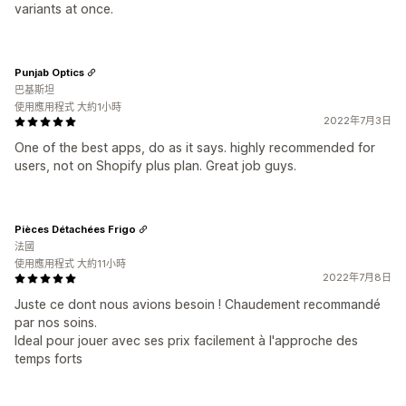
variants at once.
Punjab Optics
巴基斯坦
使用應用程式 大約1小時
2022年7月3日
One of the best apps, do as it says. highly recommended for
users, not on Shopify plus plan. Great job guys.
Pièces Détachées Frigo
法國
使用應用程式 大約11小時
2022年7月8日
Juste ce dont nous avions besoin ! Chaudement recommandé
par nos soins.
Ideal pour jouer avec ses prix facilement à l'approche des
temps forts