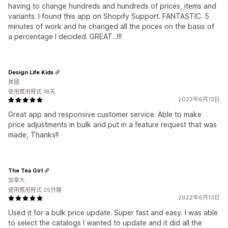
having to change hundreds and hundreds of prices, items and
variants. I found this app on Shopify Support. FANTASTIC. 5
minutes of work and he changed all the prices on the basis of
a percentage I decided. GREAT...!!!
Design Life Kids
美國
使用應用程式 18天
2022年6月13日
Great app and responsive customer service. Able to make
price adjustments in bulk and put in a feature request that was
made, Thanks!!
The Tea Girl
加拿大
使用應用程式 25分鐘
2022年6月13日
Used it for a bulk price update. Super fast and easy. I was able
to select the catalogs I wanted to update and it did all the