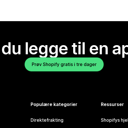
 du legge til en 
Prøv Shopify gratis i tre dager
Populære kategorier
Ressurser
Direktefrakting
Shopifys hje