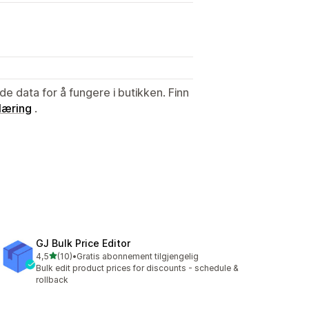
de data for å fungere i butikken. Finn
læring
.
GJ Bulk Price Editor
av 5 stjerner
4,5
(10)
•
Gratis abonnement tilgjengelig
Totalt 10 omtaler
Bulk edit product prices for discounts - schedule &
rollback