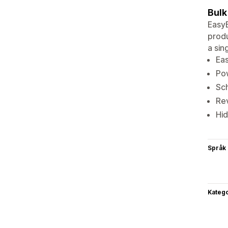
Bulk
EasyB
produ
a sin
Eas
Pow
Sch
Rev
Hid
Språk
Katego