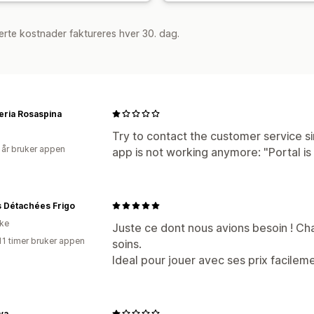
rte kostnader faktureres hver 30. dag.
leria Rosaspina
Try to contact the customer service s
 år bruker appen
app is not working anymore: "Portal is
s Détachées Frigo
ike
Juste ce dont nous avions besoin ! 
11 timer bruker appen
soins.
Ideal pour jouer avec ses prix facilem
ya