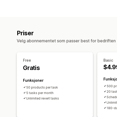
Priser
Velg abonnementet som passer best for bedriften 
Free
Basic
$4.9
Gratis
Funksj
Funksjoner
500 pr
50 products per task
20 tas
5 tasks per month
Schedu
Unlimited revert tasks
Unlimi
180-da