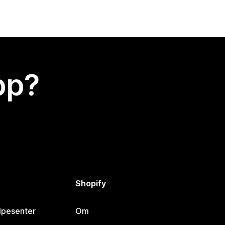
app?
Shopify
lpesenter
Om