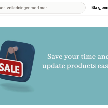
Bla gjen
ri med fremhevede bilder