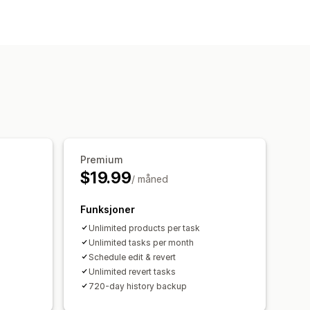
nlagte oppgaver
Masseredigering
Premium
$19.99
/ måned
Funksjoner
Unlimited products per task
Unlimited tasks per month
Schedule edit & revert
Unlimited revert tasks
720-day history backup