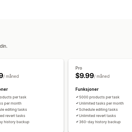
Produkter
Priser
Handlinger
SEO-oppdateringer
Søk og filter
Pla
din.
Pro
9
$9.99
/ måned
/ måned
oner
Funksjoner
oducts per task
5000 products per task
ks per month
Unlimited tasks per month
le editing tasks
Schedule editing tasks
ted revert tasks
Unlimited revert tasks
y history backup
360-day history backup