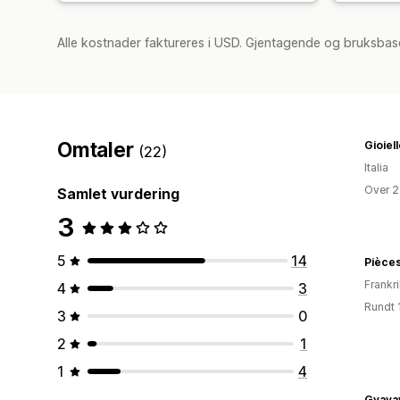
Alle kostnader faktureres i USD. Gjentagende og bruksbase
Omtaler
Gioiel
(22)
Italia
Over 2
Samlet vurdering
3
5
14
Pièce
Frankr
4
3
Rundt 
3
0
2
1
1
4
Gvava