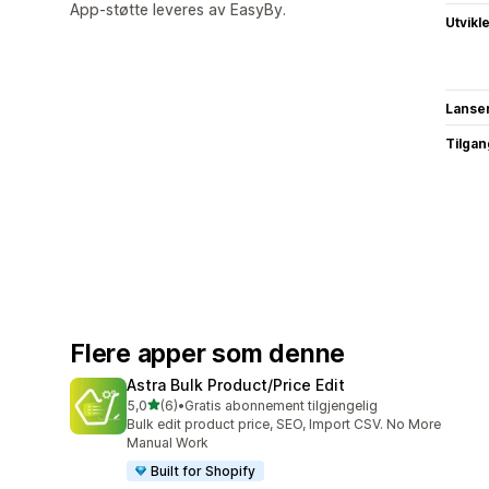
App-støtte leveres av EasyBy.
Utvikl
Lanse
Tilgang
Flere apper som denne
Astra Bulk Product/Price Edit
av 5 stjerner
5,0
(6)
•
Gratis abonnement tilgjengelig
Totalt 6 omtaler
Bulk edit product price, SEO, Import CSV. No More
Manual Work
Built for Shopify