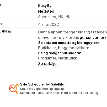
er
EasyBy
Nettsted
Shenzhen, HK, HK
rt
4. mai 2022
 til data
Denne appen trenger tilgang til følgen
ut hvorfor i utviklerens
personvernerk
Se data om ansatte og bidragsytere:
Butikkeier, bloggmedvirkere
Se og rediger butikkdata:
Produkter, Nettbutikk
Se detaljer
Sale Scheduler by SalePilot
Gratis prøveperiode tilgjengelig
Scheduled Sales, Flash Sales in bulk, and roll back safely.