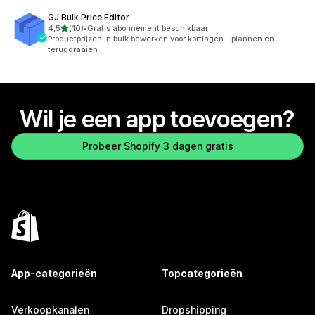
GJ Bulk Price Editor
van 5 sterren
4,5
(10)
•
Gratis abonnement beschikbaar
10 recensies in totaal
Productprijzen in bulk bewerken voor kortingen - plannen en
terugdraaien
Wil je een app toevoegen?
Probeer Shopify 3 dagen gratis
App-categorieën
Topcategorieën
Verkoopkanalen
Dropshipping