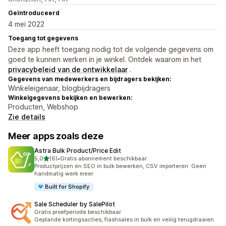
Geïntroduceerd
4 mei 2022
Toegang tot gegevens
Deze app heeft toegang nodig tot de volgende gegevens om
goed te kunnen werken in je winkel. Ontdek waarom in het
privacybeleid van de ontwikkelaar
.
Gegevens van medewerkers en bijdragers bekijken:
Winkeleigenaar, blogbijdragers
Winkelgegevens bekijken en bewerken:
Producten, Webshop
Zie details
Meer apps zoals deze
Astra Bulk Product/Price Edit
van 5 sterren
5,0
(6)
•
Gratis abonnement beschikbaar
6 recensies in totaal
Productprijzen en SEO in bulk bewerken, CSV importeren. Geen
handmatig werk meer
Built for Shopify
Sale Scheduler by SalePilot
Gratis proefperiode beschikbaar
Geplande kortingsacties, flashsales in bulk en veilig terugdraaien.