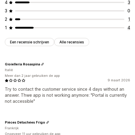
4
3
3
0
2
1
1
4
Een recensie schrijven
Alle recensies
Gioielleria Rosaspina
Italië
Meer dan 2 jaar gebruiken de app
9 maart 2026
Try to contact the customer service since 4 days without an
answer. Thwe app is not working anymore: "Portal is currently
not accessible"
Pièces Détachées Frigo
Frankrijk
Ongeveer 11 uur gebruiken de app