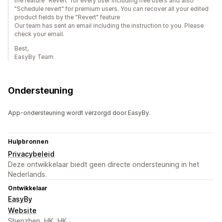
the feature "Revert" for every user including free users and also
"Schedule revert" for premium users. You can recover all your edited
product fields by the "Revert" feature
Our team has sent an email including the instruction to you. Please
check your email.
Best,
EasyBy Team
Ondersteuning
App-ondersteuning wordt verzorgd door EasyBy.
Hulpbronnen
Privacybeleid
Deze ontwikkelaar biedt geen directe ondersteuning in het
Nederlands.
Ontwikkelaar
EasyBy
Website
Shenzhen, HK, HK