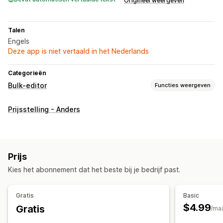
Origineel weergeven
Talen
Engels
Deze app is niet vertaald in het Nederlands
Categorieën
Bulk-editor
Functies weergeven
Bewerkbare bronnen
Prijsstelling - Anders
Producten
Prijzen
Acties
SEO-updates
Zoeken en filteren
Geplande taken
Prijs
Bulkbewerkingen
Kies het abonnement dat het beste bij je bedrijf past.
Gratis
Basic
$4.99
Gratis
/ma