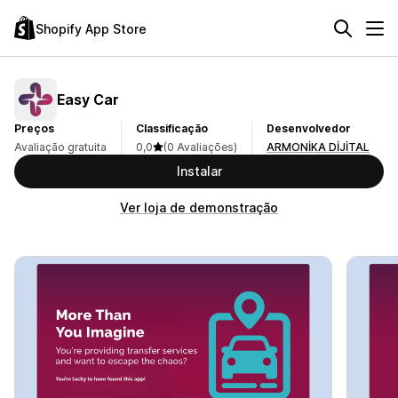
Shopify App Store
Easy Car
Preços
Classificação
Desenvolvedor
Avaliação gratuita
0,0
(0 Avaliações)
ARMONİKA DİJİTAL
Instalar
Ver loja de demonstração