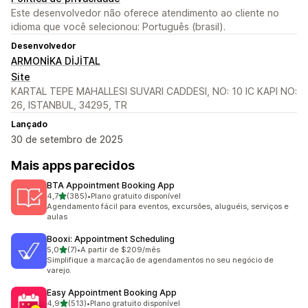
Este desenvolvedor não oferece atendimento ao cliente no
idioma que você selecionou: Português (brasil).
Desenvolvedor
ARMONİKA DİJİTAL
Site
KARTAL TEPE MAHALLESI SUVARI CADDESI, NO: 10 IC KAPI NO:
26, ISTANBUL, 34295, TR
Lançado
30 de setembro de 2025
Mais apps parecidos
BTA Appointment Booking App
de 5 estrelas
4,7
(385)
•
Plano gratuito disponível
385 avaliações ao todo
Agendamento fácil para eventos, excursões, aluguéis, serviços e
aulas
Booxi: Appointment Scheduling
de 5 estrelas
5,0
(7)
•
A partir de $209/mês
7 avaliações ao todo
Simplifique a marcação de agendamentos no seu negócio de
varejo.
Easy Appointment Booking App
de 5 estrelas
4,9
(513)
•
Plano gratuito disponível
513 avaliações ao todo