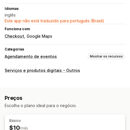
Idiomas
inglês
Este app não está traduzido para português (Brasil)
Funciona com
Checkout
Google Maps
Categorias
Agendamento de eventos
Mostrar os recursos
Tipo de evento
Serviços e produtos digitais - Outros
Aluguéis
Serviços
Reservas
Online
Gestão de reservas
Calendário
Pagamentos
Preços
Escolha o plano ideal para o negócio.
Personalização
Páginas de reservas
Básico
$10
/mês