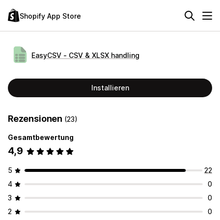
Shopify App Store
EasyCSV ‑ CSV & XLSX handling
Installieren
Rezensionen
(23)
Gesamtbewertung
4,9
5
22
4
0
3
0
2
0