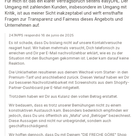
Für mich ist das ein klarer Vertragsbruch seitens easyDHL. Der
Umgang mit zahlenden Kunden, insbesondere im Umgang mit
Kritik, ist aus meiner Sicht inakzeptabel und wirft ernsthafte
Fragen zur Transparenz und Fairness dieses Angebots und
Unternehmen auf.
247APPS respondió 16 de junio de 2025
Es ist schade, dass Du bislang nicht auf unsere Kontaktversuche
reagiert hast. Wir haben mehrmals versucht, Dich telefonisch zu
erreichen und Dir per E-Mail nachvollziehbar erklärt, wie es zu der
Situation mit den Buchungen gekommen ist. Leider kam darauf keine
Reaktion.
Die Unklarheiten resultieren aus deinem Wechsel vom Starter- in den
Premium-Tarif und anschließend zurück. Diesen Verlauf haben wir Dir
zur besseren Nachvollziehbarkeit mit Screenshots aus dem Shopify-
Partner-Dashboard per E-Mail mitgeteilt.
Trotzdem haben wir Dir aus Kulanz den vollen Betrag erstattet.
Wir bedauern, dass es trotz unserer Bemühungen nicht zu einem
konstruktiven Austausch kam. Besonders bedenklich empfinden wir
jedoch, dass Du uns öffentlich als „Mafia“ und „Betrüger“ bezeichnest.
Diese Aussagen sind nicht nur unbegründet, sondern auch
geschäftsschädigend.
Wir hoffen dennoch, dass Du mit Deinem "DIE FRECHE GÖRE" Shop