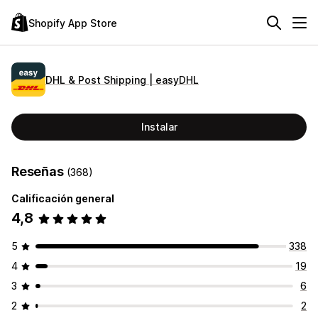
Shopify App Store
DHL & Post Shipping | easyDHL
Instalar
Reseñas
(368)
Calificación general
4,8
5
338
4
19
3
6
2
2