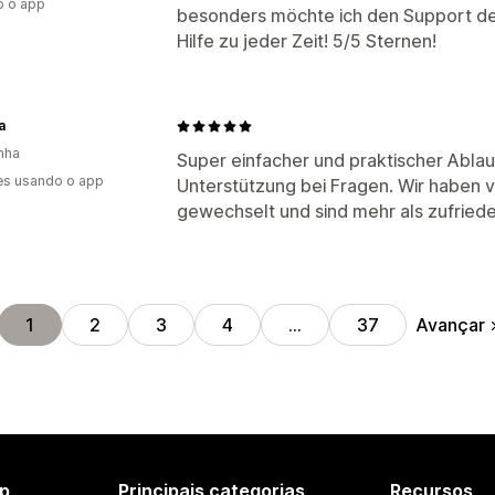
o o app
besonders möchte ich den Support des
Hilfe zu jeder Zeit! 5/5 Sternen!
a
nha
Super einfacher und praktischer Ablauf
es usando o app
Unterstützung bei Fragen. Wir haben 
gewechselt und sind mehr als zufried
Avançar
1
2
3
4
…
37
p
Principais categorias
Recursos