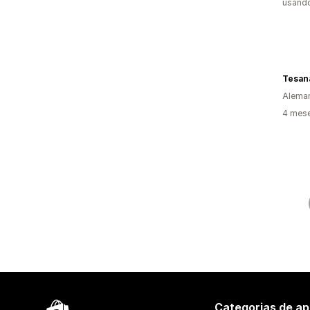
usand
Tesan
Alema
4 mes
Categorias de ap