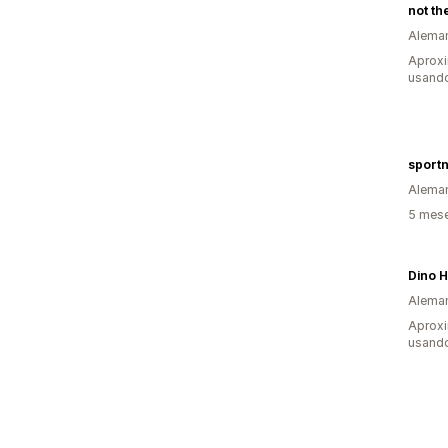
Alema
Aprox
usand
sport
Alema
5 mes
Dino H
Alema
Aprox
usand