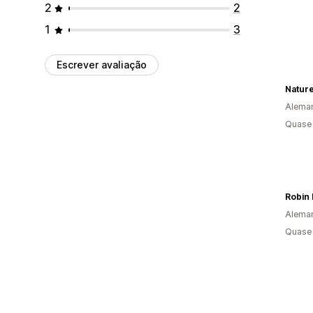
2
2
1
3
Escrever avaliação
Natur
Alema
Quase 
Robin 
Alema
Quase 