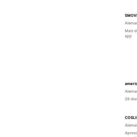
SMOV
Alema
Mais d
app
ameri
Alema
28 dia
COSLI
Alema
Aprox