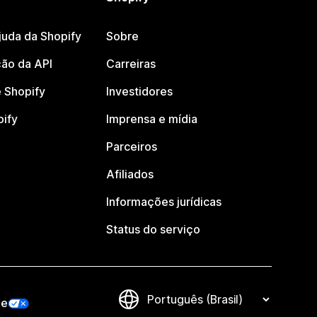
juda da Shopify
Sobre
ão da API
Carreiras
 Shopify
Investidores
pify
Imprensa e mídia
Parceiros
Afiliados
Informações jurídicas
Status do serviço
de