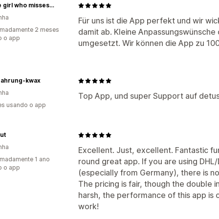
not the girl who misses much
nha
Für uns ist die App perfekt und wir w
imadamente 2 meses
damit ab. Kleine Anpassungswünsche d
o o app
umgesetzt. Wir können die App zu 10
nahrung-kwax
nha
Top App, und super Support auf det
es usando o app
ut
nha
Excellent. Just, excellent. Fantastic fu
imadamente 1 ano
round great app. If you are using DHL
o o app
(especially from Germany), there is no
The pricing is fair, though the double i
harsh, the performance of this app is c
work!