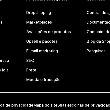
Dropshipping
Central de a
os
Marketplaces
Documentaç
Avaliações de produtos
Comunidade
Upsell e pacotes
Blog da Sho
E-mail marketing
Pesquisas
ersão
SEO
 loja
Frete
Moeda e tradução
ica de privacidade
Mapa do site
Suas escolhas de privacida