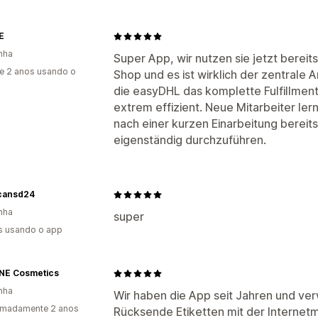
E
nha
Super App, wir nutzen sie jetzt berei
e 2 anos usando o
Shop und es ist wirklich der zentrale 
die easyDHL das komplette Fulfillmen
extrem effizient. Neue Mitarbeiter le
nach einer kurzen Einarbeitung bereits
eigenständig durchzuführen.
cansd24
nha
super
s usando o app
NE Cosmetics
nha
Wir haben die App seit Jahren und ver
imadamente 2 anos
Rücksende Etiketten mit der Internetm