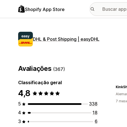
Shopify App Store
DHL & Post Shipping | easyDHL
Avaliações
(367)
Classificação geral
KinkSh
4,8
Alema
7 mes
5
338
4
18
3
6