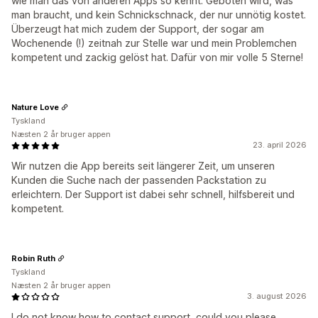
wie man das von anderen Apps so kennt. Geboten wird, was
man braucht, und kein Schnickschnack, der nur unnötig kostet.
Überzeugt hat mich zudem der Support, der sogar am
Wochenende (!) zeitnah zur Stelle war und mein Problemchen
kompetent und zackig gelöst hat. Dafür von mir volle 5 Sterne!
Nature Love
Tyskland
Næsten 2 år bruger appen
23. april 2026
Wir nutzen die App bereits seit längerer Zeit, um unseren
Kunden die Suche nach der passenden Packstation zu
erleichtern. Der Support ist dabei sehr schnell, hilfsbereit und
kompetent.
Robin Ruth
Tyskland
Næsten 2 år bruger appen
3. august 2026
I do not know how to contact support, could you please