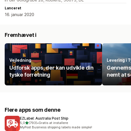
Lanceret
16. januar 2020
Fremhævet i
Vejledning
Levering i 
Udforsk apps, der kan udvikle din
Gennemse
tyske forretning
nemt at s
Flere apps som denne
EZLabel: Australia Post Ship
ud af 5 stjerner
5,0
(793)
•
Gratis at installere
793 anmeldelser i alt
MyPost Business shipping labels made simple!