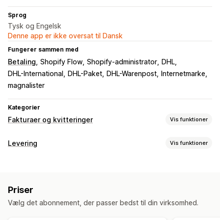
Sprog
Tysk og Engelsk
Denne app er ikke oversat til Dansk
Fungerer sammen med
Betaling
Shopify Flow
Shopify-administrator
DHL
DHL-International
DHL-Paket
DHL-Warenpost
Internetmarke
magnalister
Kategorier
Fakturaer og kvitteringer
Vis funktioner
Dokumenttyper
Levering
Vis funktioner
Fakturaer
Bemærkninger til levering
Tolddokumenter
Labels og emballage
Pakkesedler
Fragtlabels
Labeloprettelse
Masseudskrivning
Adressevalidering
Tilpasning
Priser
Pakkesedler
Tolddokumenter
Returlabels
Fakturanumre
Beregning af skat
Logoer
Vælg det abonnement, der passer bedst til din virksomhed.
Stregkodescanning
Pluklister
Leveringsregler
Ordresynkronisering
Filhåndtering