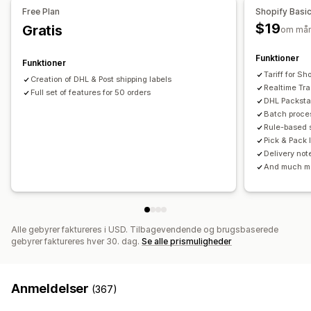
Free Plan
Shopify Basi
Massedownload
Generering af PDF-filer
Administration af forsendelser
$19
Gratis
om må
Udskriv og eksportér
Rapporter
Ordresynkronisering
Sporing i realtid
Brandet sporingsside
Mailnotifikationer
Funktioner
Funktioner
Ordreopdateringer
Leveringsanalyse
Tariff for S
Creation of DHL & Post shipping labels
Realtime Tr
Full set of features for 50 orders
DHL Packsta
Batch proces
Rule-based s
Pick & Pack l
Delivery not
And much m
Alle gebyrer faktureres i USD. Tilbagevendende og brugsbaserede
gebyrer faktureres hver 30. dag.
Se alle prismuligheder
Anmeldelser
(367)