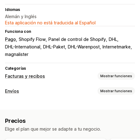
Idiomas
Alemán y Inglés
Esta aplicación no está traducida al Español
Funciona con
Pago
Shopify Flow
Panel de control de Shopify
DHL
DHL-International
DHL-Paket
DHL-Warenpost
Internetmarke
magnalister
Categorías
Facturas y recibos
Mostrar funciones
Tipos de documentos
Envíos
Mostrar funciones
Facturas
Notas de entrega
Documentos aduaneros
Etiquetas y embalaje
Nota de entrega
Etiquetas de envíos
Creación de etiquetas
Impresión masiva
Personalización
Precios
Validación de direcciones
Nota de entrega
Números de factura
Cálculo de impuestos
Logos
Elige el plan que mejor se adapte a tu negocio.
Documentos aduaneros
Etiquetas de devolución
Escaneo de códigos de barras
Listas de recogida
Gestión de archivos