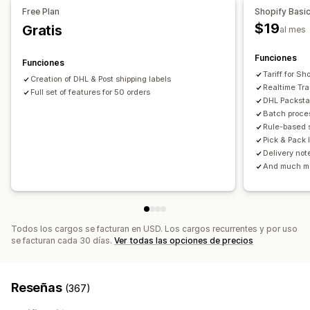
Free Plan
Shopify Basi
Reglas de envío
Sincronización de pedidos
Descarga masiva
Generación de PDF
$19
Gratis
al mes
Impresión y exportación
Informes
Gestión de envíos
Sincronización de pedidos
Seguimiento en tiempo real
Funciones
Funciones
Página de seguimiento de promoción de marca
Tariff for S
Creation of DHL & Post shipping labels
Realtime Tr
Notificaciones de correo electrónico
Full set of features for 50 orders
DHL Packsta
Actualizaciones de pedidos
Batch proces
Rule-based s
Informes y estadísticas de envíos
Pick & Pack l
Delivery not
And much m
Todos los cargos se facturan en USD. Los cargos recurrentes y por uso
se facturan cada 30 días.
Ver todas las opciones de precios
Reseñas
(367)