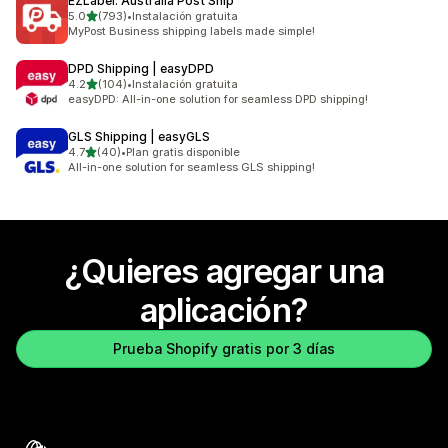
EZLabel: Australia Post Ship
de 5 estrellas
5.0
(793)
•
Instalación gratuita
793 reseñas en total
MyPost Business shipping labels made simple!
DPD Shipping | easyDPD
de 5 estrellas
4.2
(104)
•
Instalación gratuita
104 reseñas en total
easyDPD: All-in-one solution for seamless DPD shipping!
GLS Shipping | easyGLS
de 5 estrellas
4.7
(40)
•
Plan gratis disponible
40 reseñas en total
All-in-one solution for seamless GLS shipping!
¿Quieres agregar una
aplicación?
Prueba Shopify gratis por 3 días