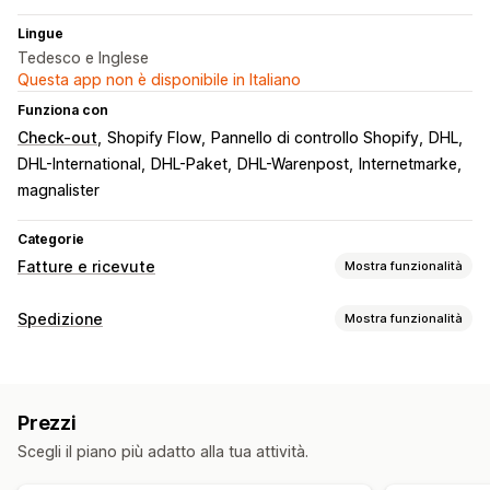
Lingue
Tedesco e Inglese
Questa app non è disponibile in Italiano
Funziona con
Check-out
Shopify Flow
Pannello di controllo Shopify
DHL
DHL-International
DHL-Paket
DHL-Warenpost
Internetmarke
magnalister
Categorie
Fatture e ricevute
Mostra funzionalità
Tipi di documento
Spedizione
Mostra funzionalità
Fatture
Bolle di consegna
Documenti doganali
Etichette e imballaggio
Documenti di trasporto
Etichette di spedizione
Creazione di etichette
Stampa in blocco
Personalizzazione
Prezzi
Convalida degli indirizzi
Documenti di trasporto
Numeri di fattura
Calcolo delle imposte
Loghi
Scegli il piano più adatto alla tua attività.
Documenti doganali
Etichette per i resi
Scansione di codici a barre
Elenchi di evasione
Gestione dei file