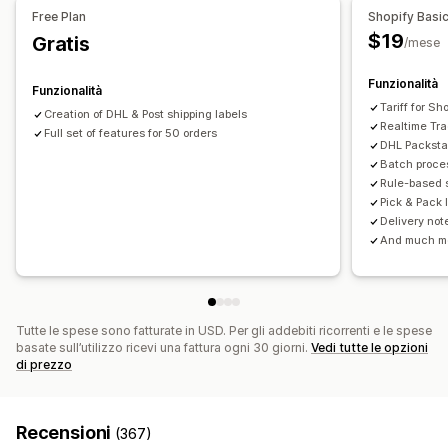
Free Plan
Shopify Basi
Regole di spedizione
Sincronizzazione degli ordini
Download in blocco
Generazione di PDF
$19
Gratis
/mese
Stampa ed esportazione
Report
Gestione delle spedizioni
Sincronizzazione degli ordini
Monitoraggio in tempo reale
Funzionalità
Funzionalità
Pagina di monitoraggio brandizzata
Notifiche via email
Tariff for S
Creation of DHL & Post shipping labels
Realtime Tr
Aggiornamenti sugli ordini
Full set of features for 50 orders
Analisi delle spedizioni
DHL Packsta
Batch proces
Rule-based s
Pick & Pack l
Delivery not
And much m
Tutte le spese sono fatturate in USD. Per gli addebiti ricorrenti e le spese
basate sull’utilizzo ricevi una fattura ogni 30 giorni.
Vedi tutte le opzioni
di prezzo
Recensioni
(367)