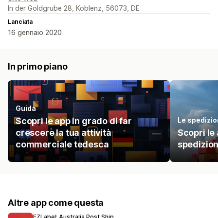
In der Goldgrube 28, Koblenz, 56073, DE
Lanciata
16 gennaio 2020
In primo piano
Guida
Scopri le app in grado di far
Le spedizio
crescere la tua attività
Scopri le
commerciale tedesca
spedizion
Altre app come questa
EZLabel: Australia Post Ship