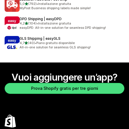
stelle su 5
5,0
(792)
•
Installazione gratuita
792 recensioni totali
MyPost Business shipping labels made simple!
DPD Shipping | easyDPD
stelle su 5
4,2
(104)
•
Installazione gratuita
104 recensioni totali
easyDPD: All-in-one solution for seamless DPD shipping!
GLS Shipping | easyGLS
stelle su 5
4,7
(40)
•
Piano gratuito disponibile
40 recensioni totali
All-in-one solution for seamless GLS shipping!
Vuoi aggiungere un’app?
Prova Shopify gratis per tre giorni