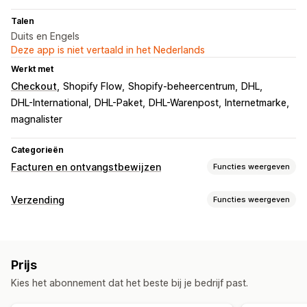
Talen
Duits en Engels
Deze app is niet vertaald in het Nederlands
Werkt met
Checkout
Shopify Flow
Shopify-beheercentrum
DHL
DHL-International
DHL-Paket
DHL-Warenpost
Internetmarke
magnalister
Categorieën
Facturen en ontvangstbewijzen
Functies weergeven
Soorten documenten
Verzending
Functies weergeven
Facturen
Afleveringsbonnen
Douaneformulieren
Labels en verpakking
Pakbonnen
Verzendlabels
Labelcreatie
In bulk afdrukken
Adresvalidatie
Pakbonnen
Aanpassing
Prijs
Douaneformulieren
Retourlabels
Barcodes scannen
Factuurnummers
Belastingberekening
Logo's
Kies het abonnement dat het beste bij je bedrijf past.
Picklijsten
Verzendregels
Synchronisatie van bestellingen
Bestandsbeheer