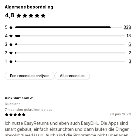
Algemene beoordeling
4,8
5
338
4
18
3
6
2
2
1
3
Een recensie schrijven
Alle recensies
KinkShirt.com
Duitsland
7 maanden gebruiken de app
29 juni 2026
Ich nutze EasyReturns und eben auch EasyDHL. Die Apps sind
smart gebaut, einfach einzurichten und dann laufen die Dinger
absolut zuverlässig. Auch sind die Programme nicht überladen,