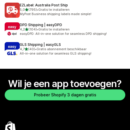
EZLabel: Australia Post Ship
van 5 sterren
5,0
(795)
•
Gratis te installeren
795 recensies in totaal
MyPost Business shipping labels made simple!
DPD Shipping | easyDPD
van 5 sterren
4,2
(104)
•
Gratis te installeren
104 recensies in totaal
easyDPD: All-in-one solution for seamless DPD shipping!
GLS Shipping | easyGLS
van 5 sterren
4,7
(40)
•
Gratis abonnement beschikbaar
40 recensies in totaal
All-in-one solution for seamless GLS shipping!
Wil je een app toevoegen?
Probeer Shopify 3 dagen gratis