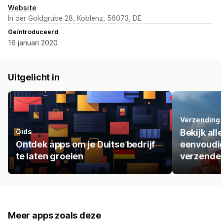
Website
In der Goldgrube 28, Koblenz, 56073, DE
Geïntroduceerd
16 januari 2020
Uitgelicht in
Verzending 
Gids
Bekijk al
Ontdek apps om je Duitse bedrijf
eenvoudig
te laten groeien
verzende
Meer apps zoals deze