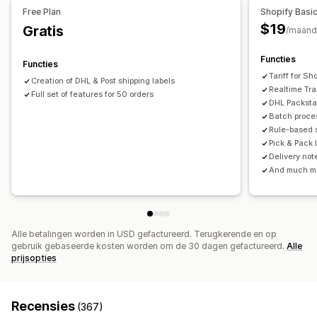
Zendingen beheren
Free Plan
Shopify Basi
Downloaden in bulk
Pdf-generatie
Synchronisatie van bestellingen
Tracking in realtime
$19
Gratis
/maand
Afdrukken en exporteren
Rapporten
Trackingpagina met eigen merk
E-mailmeldingen
Updates van bestellingen
Analytics voor verzendingen
Functies
Functies
Tariff for S
Creation of DHL & Post shipping labels
Realtime Tr
Full set of features for 50 orders
DHL Packsta
Batch proces
Rule-based s
Pick & Pack l
Delivery not
And much m
Alle betalingen worden in USD gefactureerd. Terugkerende en op
gebruik gebaseerde kosten worden om de 30 dagen gefactureerd.
Alle
prijsopties
Recensies
(367)