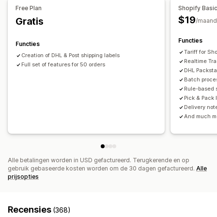
Zendingen beheren
Free Plan
Shopify Basi
Downloaden in bulk
Pdf-generatie
Synchronisatie van bestellingen
Tracking in realtime
$19
Gratis
/maand
Afdrukken en exporteren
Rapporten
Trackingpagina met eigen merk
E-mailmeldingen
Updates van bestellingen
Analytics voor verzendingen
Functies
Functies
Tariff for S
Creation of DHL & Post shipping labels
Realtime Tr
Full set of features for 50 orders
DHL Packsta
Batch proces
Rule-based s
Pick & Pack l
Delivery not
And much m
Alle betalingen worden in USD gefactureerd. Terugkerende en op
gebruik gebaseerde kosten worden om de 30 dagen gefactureerd.
Alle
prijsopties
Recensies
(368)