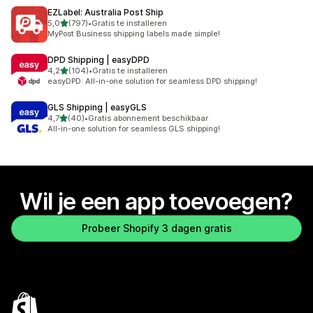
EZLabel: Australia Post Ship
van 5 sterren
5,0
(797)
•
Gratis te installeren
797 recensies in totaal
MyPost Business shipping labels made simple!
DPD Shipping | easyDPD
van 5 sterren
4,2
(104)
•
Gratis te installeren
104 recensies in totaal
easyDPD: All-in-one solution for seamless DPD shipping!
GLS Shipping | easyGLS
van 5 sterren
4,7
(40)
•
Gratis abonnement beschikbaar
40 recensies in totaal
All-in-one solution for seamless GLS shipping!
Wil je een app toevoegen?
Probeer Shopify 3 dagen gratis