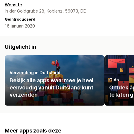
Website
In der Goldgrube 28, Koblenz, 56073, DE
Geïntroduceerd
16 januari 2020
Uitgelicht in
Verzending in Duitsland
Bekijk alle apps waarmee je heel
Gids
eenvoudig vanuit Duitsland kunt
Ontdek ap
verzenden.
te laten 
Meer apps zoals deze