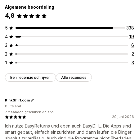
Algemene beoordeling
4,8
5
338
4
19
3
6
2
2
1
3
Een recensie schrijven
Alle recensies
KinkShirt.com
Duitsland
7 maanden gebruiken de app
29 juni 2026
Ich nutze EasyReturns und eben auch EasyDHL. Die Apps sind
smart gebaut, einfach einzurichten und dann laufen die Dinger
absolut zuverlässig. Auch sind die Programme nicht überladen,