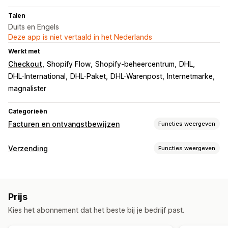
Talen
Duits en Engels
Deze app is niet vertaald in het Nederlands
Werkt met
Checkout
Shopify Flow
Shopify-beheercentrum
DHL
DHL-International
DHL-Paket
DHL-Warenpost
Internetmarke
magnalister
Categorieën
Facturen en ontvangstbewijzen
Functies weergeven
Soorten documenten
Verzending
Functies weergeven
Facturen
Afleveringsbonnen
Douaneformulieren
Labels en verpakking
Pakbonnen
Verzendlabels
Labelcreatie
In bulk afdrukken
Adresvalidatie
Pakbonnen
Aanpassing
Prijs
Douaneformulieren
Retourlabels
Barcodes scannen
Factuurnummers
Belastingberekening
Logo's
Kies het abonnement dat het beste bij je bedrijf past.
Picklijsten
Verzendregels
Synchronisatie van bestellingen
Bestandsbeheer