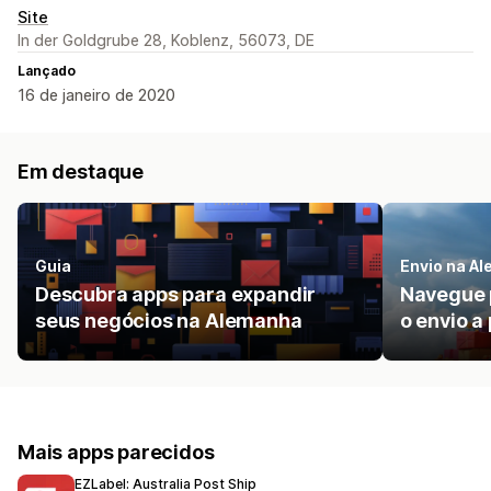
Site
In der Goldgrube 28, Koblenz, 56073, DE
Lançado
16 de janeiro de 2020
Em destaque
Guia
Envio na A
Descubra apps para expandir
Navegue p
seus negócios na Alemanha
o envio a
Mais apps parecidos
EZLabel: Australia Post Ship