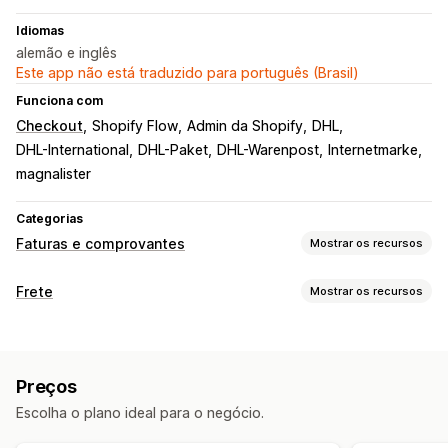
Idiomas
alemão e inglês
Este app não está traduzido para português (Brasil)
Funciona com
Checkout
Shopify Flow
Admin da Shopify
DHL
DHL-International
DHL-Paket
DHL-Warenpost
Internetmarke
magnalister
Categorias
Faturas e comprovantes
Mostrar os recursos
Tipos de documento
Frete
Mostrar os recursos
Faturas
Notas de entrega
Documentos alfandegários
Etiquetas e embalagem
Guias de remessa
Etiquetas de frete
Criação de etiqueta
Impressão em massa
Personalização
Preços
Validação de endereço
Guias de remessa
Números das faturas
Cálculo de tributo
Logos
Escolha o plano ideal para o negócio.
Documentos alfandegários
Etiquetas de devolução
Leitura de código de barras
Listas de seleção
Gerenciamento de arquivos