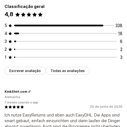
Classificação geral
4,8
5
338
4
18
3
6
2
2
1
3
Escrever avaliação
Todas as avaliações
KinkShirt.com
Alemanha
7 meses usando o app
29 de junho de 2026
Ich nutze EasyReturns und eben auch EasyDHL. Die Apps sind
smart gebaut, einfach einzurichten und dann laufen die Dinger
absolut zuverlässig. Auch sind die Programme nicht überladen,