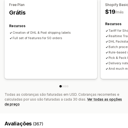
Free Plan
Shopify Basi
Regras de frete
Sincronização de pedidos
Download em massa
Geração de PDF
$19
Grátis
/mês
Impressão e exportação
Relatórios
Gerenciamento de remessas
Sincronização de pedidos
Recursos
Recursos
Acompanhamento em tempo real
Tariff for S
Creation of DHL & Post shipping labels
Realtime Tr
Página de rastreamento com a marca
Full set of features for 50 orders
DHL Packsta
Notificações por e-mail
Atualizações de pedidos
Batch proces
Rule-based s
Análises de frete
Pick & Pack l
Delivery not
And much m
Todas as cobranças são faturadas em USD. Cobranças recorrentes e
calculadas por uso são faturadas a cada 30 dias.
Ver todas as opções
de preço
Avaliações
(367)