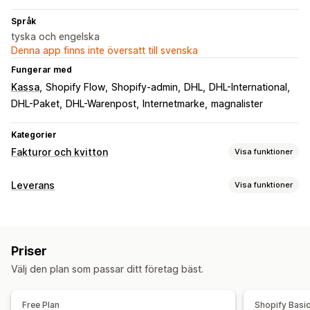
Språk
tyska och engelska
Denna app finns inte översatt till svenska
Fungerar med
Kassa
Shopify Flow
Shopify-admin
DHL
DHL-International
DHL-Paket
DHL-Warenpost
Internetmarke
magnalister
Kategorier
Fakturor och kvitton
Visa funktioner
Dokumenttyper
Leverans
Visa funktioner
Fakturor
Leveransmeddelanden
Anpassade dokument
Etiketter och förpackningsmaterial
Följesedlar
Fraktsedlar
Etikettskapande
Tryckning i bulk
Addressvalidering
Anpassning
Priser
Följesedlar
Anpassade dokument
Retursedlar
Fakturanummer
Skatteberäkning
Logotyper
Välj den plan som passar ditt företag bäst.
Streckkodsläsning
Plocklista
Fraktregler
Ordersynkronisering
Filhantering
Free Plan
Shopify Basi
Bulknedladdning
PDF-generering
Utskrift och export