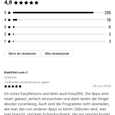
4,8
5
338
4
18
3
6
2
2
1
3
Skriv en recension
Alla recensioner
KinkShirt.com
Tyskland
7 månader användning av appen
29 juni 2026
Ich nutze EasyReturns und eben auch EasyDHL. Die Apps sind
smart gebaut, einfach einzurichten und dann laufen die Dinger
absolut zuverlässig. Auch sind die Programme nicht überladen,
wie man das von anderen Apps so kennt. Geboten wird, was
man braucht, und kein Schnickschnack, der nur unnötig kostet.