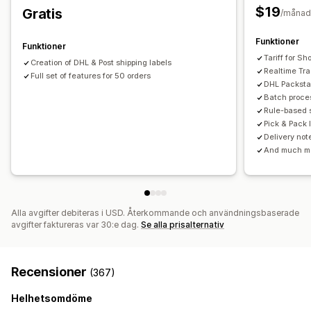
Leveranshantering
$19
Gratis
/månad
Rapporter
Ordersynkronisering
Spårning i realtid
Varumärkesanpassad spårningssida
E-postaviseringar
Funktioner
Funktioner
Orderuppdateringar
Leveransanalys
Tariff for S
Creation of DHL & Post shipping labels
Realtime Tr
Full set of features for 50 orders
DHL Packsta
Batch proces
Rule-based s
Pick & Pack l
Delivery not
And much m
Alla avgifter debiteras i USD. Återkommande och användningsbaserade
avgifter faktureras var 30:e dag.
Se alla prisalternativ
Recensioner
(367)
Helhetsomdöme