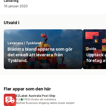
Lansering
16 januari 2020
Utvald i
Leverans i Tyskland
Bläddra bland apparna som gör
Guide
det enkelt att leverera från
Upptäck a
Tyskland.
företag a
Fler appar som den här
EZLabel: Australia Post Ship
av 5 stjärnor
5,0
(792)
•
Gratis att installera
792 recensioner totalt
MyPost Business shipping labels made simple!