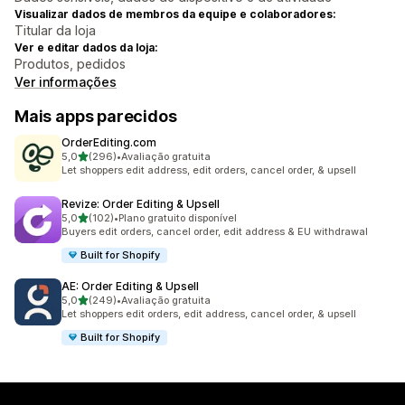
Visualizar dados de membros da equipe e colaboradores:
Titular da loja
Ver e editar dados da loja:
Produtos, pedidos
Ver informações
Mais apps parecidos
OrderEditing.com
de 5 estrelas
5,0
(296)
•
Avaliação gratuita
296 avaliações ao todo
Let shoppers edit address, edit orders, cancel order, & upsell
Revize: Order Editing & Upsell
de 5 estrelas
5,0
(102)
•
Plano gratuito disponível
102 avaliações ao todo
Buyers edit orders, cancel order, edit address & EU withdrawal
Built for Shopify
AE: Order Editing & Upsell
de 5 estrelas
5,0
(249)
•
Avaliação gratuita
249 avaliações ao todo
Let shoppers edit orders, edit address, cancel order, & upsell
Built for Shopify