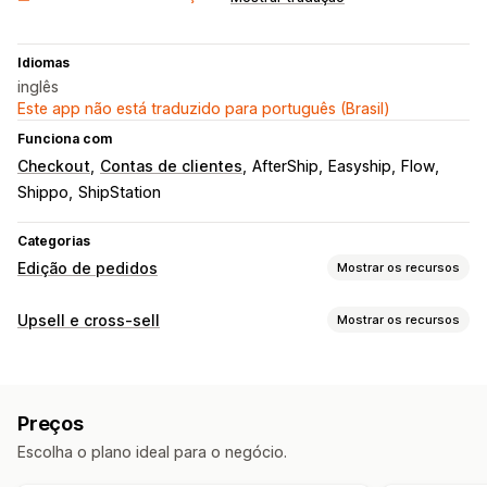
Idiomas
inglês
Este app não está traduzido para português (Brasil)
Funciona com
Checkout
Contas de clientes
AfterShip
Easyship
Flow
Shippo
ShipStation
Categorias
Edição de pedidos
Mostrar os recursos
Atualizações de pedidos
Upsell e cross-sell
Mostrar os recursos
Cancelamentos
Endereço
Itens de linha
Personalização
Regras personalizadas
Fluxos de trabalho automatizados
Upsell de checkout
Página de agradecimento de upsell
Portal do cliente
Preços
Complementos com um clique
Em várias moedas
Gerenciamento de pedidos
Escolha o plano ideal para o negócio.
Em vários idiomas
Atualizações de status
Análises