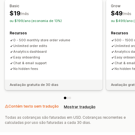
Ofertas e recomendações
Basic
Grow
Complementos de produto
Recomendações de produtos
$19
$49
/mês
/mês
Descontos por volume
ou $199/ano (economia de 13%)
ou $499/ano (
Análises
Recursos
Recursos
Taxas de cliques
Taxas de conversão
0 - 500 monthly store order volume
500 - 1500 
Unlimited order edits
Unlimited or
Analytics dashboard
Analytics d
Easy onboarding
Easy onboar
Chat & email support
Chat & email
No hidden fees
No hidden f
Avaliação gratuita de 30 dias
Avaliação grat
Contém texto sem tradução
Mostrar tradução
Todas as cobranças são faturadas em USD. Cobranças recorrentes e
calculadas por uso são faturadas a cada 30 dias.