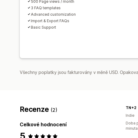
500 Page views / month
3 FAQ templates
Advanced customization
Import & Export FAQs
Basic Support
Všechny poplatky jsou fakturovány v měně USD. Opakovan
Recenze
TN+2
(2)
Indie
Doba p
Celkové hodnocení
minuta
5