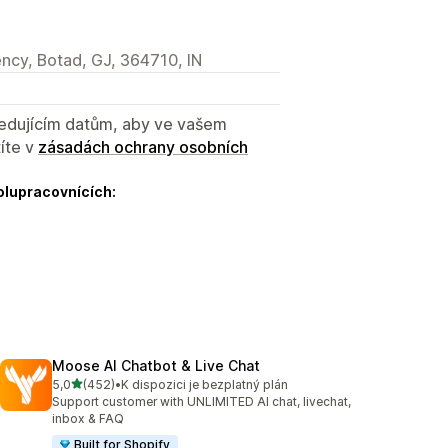
ncy, Botad, GJ, 364710, IN
sledujícím datům, aby ve vašem
íte v
zásadách ochrany osobních
olupracovnících:
Moose AI Chatbot & Live Chat
z 5 hvězd
5,0
(452)
•
K dispozici je bezplatný plán
Celkový počet recenzí: 452
Support customer with UNLIMITED AI chat, livechat,
inbox & FAQ
Built for Shopify