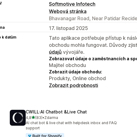
ř
Softmotive Infotech
Webová stránka
Bhavanagar Road, Near Patidar Recide
na
17. listopad 2025
p k datům
Tato aplikace potřebuje přístup k ná
obchodu mohla fungovat. Důvody zjist
údajů
vývojáře.
Zobrazovat údaje o zaměstnancích a sp
Majitel obchodu
Zobrazit údaje obchodu:
Produkty, Online obchod
Zobrazit podrobnosti
CWILL:AI Chatbot &Live Chat
z 5 hvězd
4,8
(83)
•
Zdarma
Celkový počet recenzí: 83
AI chat bot & live chat with helpdesk inbox and FAQ
support
Built for Shopify