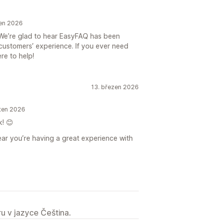
den 2026
We’re glad to hear EasyFAQ has been
customers’ experience. If you ever need
re to help!
13. březen 2026
ěten 2026
! 😊
ear you’re having a great experience with
u v jazyce Čeština.