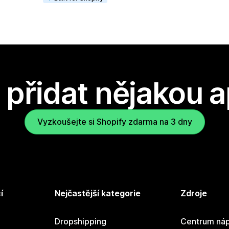
přidat nějakou a
Vyzkoušejte si Shopify zdarma na 3 dny
í
Nejčastější kategorie
Zdroje
Dropshipping
Centrum náp