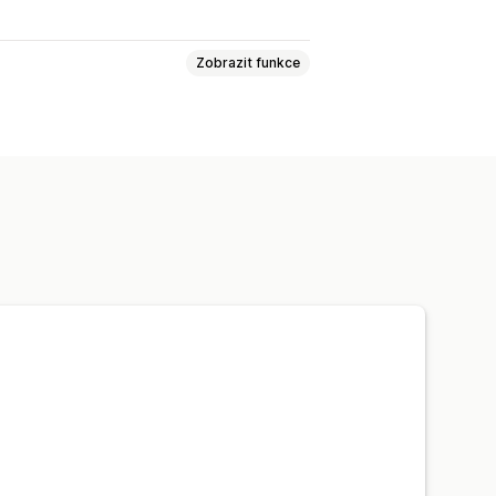
Zobrazit funkce
export
Obrázky
SEO
ktu
Stránka s kolekcemi
vací panel
Filtry hledání
ní
Vlastní písmo a barva
Vlastní CSS