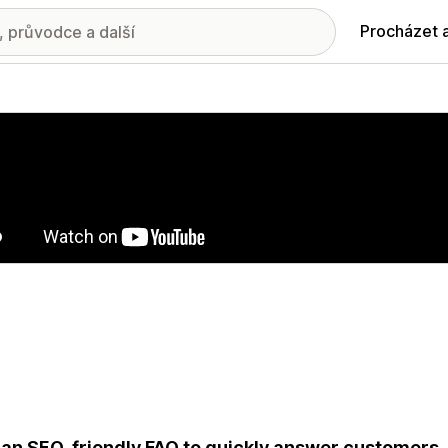
Procházet 
ie propagovaných obrázků
an SEO-friendly FAQ to quickly answer customers, 