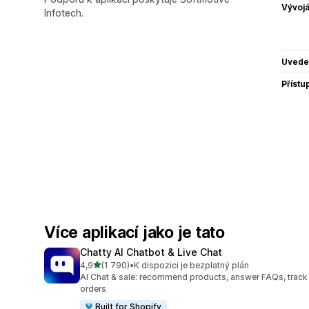
Vývojá
Infotech.
Uvede
Přístu
Více aplikací jako je tato
Chatty AI Chatbot & Live Chat
z 5 hvězd
4,9
(1 790)
•
K dispozici je bezplatný plán
Celkový počet recenzí: 1790
AI Chat & sale: recommend products, answer FAQs, track
orders
Built for Shopify