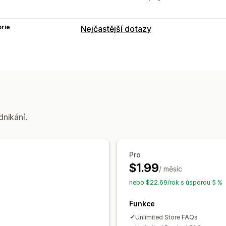
rie
Nejčastější dotazy
Nástroje pro úpravy
HTML
Editor formátu RTF
Import a 
Možnosti zobrazení
Karty
Vlastní šablony
Stránka produ
Stránka nejčastějších dotazů
Vyhledá
dnikání.
Responzivní design pro mobilní zaříze
Pro
$1.99
/ měsíc
nebo $22.69/rok s úsporou 5 %
Funkce
Unlimited Store FAQs