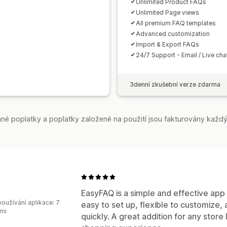
Unlimited Product FAQs
Unlimited Page views
All premium FAQ templates
Advanced customization
Import & Export FAQs
24/7 Support - Email / Live cha
3denní zkušební verze zdarma
é poplatky a poplatky založené na použití jsou fakturovány každý
EasyFAQ is a simple and effective app f
oužívání aplikace: 7
easy to set up, flexible to customize
mi
quickly. A great addition for any store