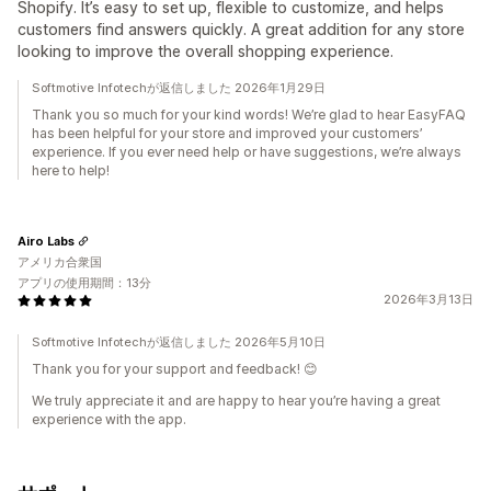
Shopify. It’s easy to set up, flexible to customize, and helps
customers find answers quickly. A great addition for any store
looking to improve the overall shopping experience.
Softmotive Infotechが返信しました 2026年1月29日
Thank you so much for your kind words! We’re glad to hear EasyFAQ
has been helpful for your store and improved your customers’
experience. If you ever need help or have suggestions, we’re always
here to help!
Airo Labs
アメリカ合衆国
アプリの使用期間：13分
2026年3月13日
Softmotive Infotechが返信しました 2026年5月10日
Thank you for your support and feedback! 😊
We truly appreciate it and are happy to hear you’re having a great
experience with the app.