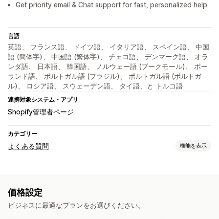
Get priority email & Chat support for fast, personalized help
言語
英語、 フランス語、 ドイツ語、 イタリア語、 スペイン語、 中国
語 (簡体字)、 中国語 (繁体字)、 チェコ語、 デンマーク語、 オラ
ンダ語、 日本語、 韓国語、 ノルウェー語 (ブークモール)、 ポー
ランド語、 ポルトガル語 (ブラジル)、 ポルトガル語 (ポルトガ
ル)、 ロシア語、 スウェーデン語、 タイ語、と トルコ語
連携対象システム・アプリ
Shopify管理者ページ
カテゴリー
よくある質問
機能を表示
編集ツール
HTML
リッチテキストエディタ
インポートとエクスポート
価格設定
画像
SEO
ビジネスに最適なプランをお選びください。
表示オプション