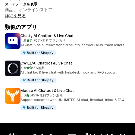
ストアデータを表示:
商品、 オンラインストア
詳細を見る
類似のアプリ
Chatty AI Chatbot & Live Chat
5つ星中
4.9
(1,787)
•
無料プランあり
合計レビュー数：1787件
AI Chat & sale: recommend products, answer FAQs, track orders
Built for Shopify
CWILL:AI Chatbot &Live Chat
5つ星中
4.8
(83)
•
無料
合計レビュー数：83件
AI chat bot & live chat with helpdesk inbox and FAQ support
Built for Shopify
Moose AI Chatbot & Live Chat
5つ星中
5.0
(451)
•
無料プランあり
合計レビュー数：451件
Support customer with UNLIMITED AI chat, livechat, inbox & FAQ
Built for Shopify