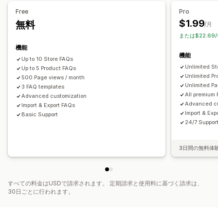
タブ
カスタムテンプレート
商品ページ
コレクションページ
Free
Pro
よくある質問ページ
検索バー
絞り込み検索
モバイル対応
$1.99
無料
/月
カスタムフォントと色
カスタムCSS
または$22.69
機能
機能
Up to 10 Store FAQs
Unlimited S
Up to 5 Product FAQs
Unlimited P
500 Page views / month
Unlimited P
3 FAQ templates
All premium
Advanced customization
Advanced cu
Import & Export FAQs
Import & Exp
Basic Support
24/7 Support
3日間の無料体
すべての料金はUSDで請求されます。 定期請求と使用料に基づく請求は、
30日ごとに行われます。