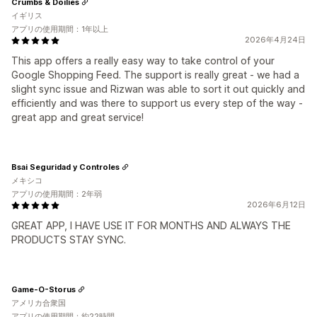
Crumbs & Doilies
イギリス
アプリの使用期間：1年以上
2026年4月24日
This app offers a really easy way to take control of your
Google Shopping Feed. The support is really great - we had a
slight sync issue and Rizwan was able to sort it out quickly and
efficiently and was there to support us every step of the way -
great app and great service!
Bsai Seguridad y Controles
メキシコ
アプリの使用期間：2年弱
2026年6月12日
GREAT APP, I HAVE USE IT FOR MONTHS AND ALWAYS THE
PRODUCTS STAY SYNC.
Game-O-Storus
アメリカ合衆国
アプリの使用期間：約22時間