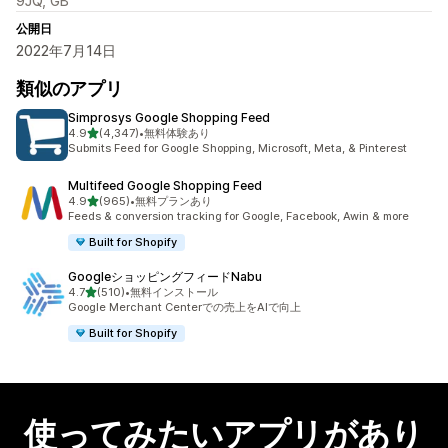
9JQ, GB
公開日
2022年7月14日
類似のアプリ
Simprosys Google Shopping Feed
5つ星中
4.9
(4,347)
•
無料体験あり
合計レビュー数：4347件
Submits Feed for Google Shopping, Microsoft, Meta, & Pinterest
Multifeed Google Shopping Feed
5つ星中
4.9
(965)
•
無料プランあり
合計レビュー数：965件
Feeds & conversion tracking for Google, Facebook, Awin & more
Built for Shopify
GoogleショッピングフィードNabu
5つ星中
4.7
(510)
•
無料インストール
合計レビュー数：510件
Google Merchant Centerでの売上をAIで向上
Built for Shopify
使ってみたいアプリがあり