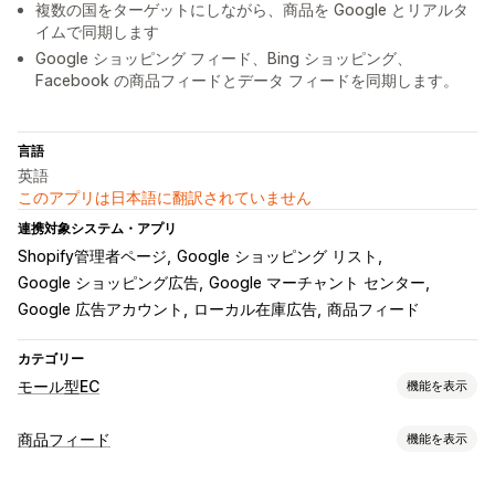
複数の国をターゲットにしながら、商品を Google とリアルタ
イムで同期します
Google ショッピング フィード、Bing ショッピング、
Facebook の商品フィードとデータ フィードを同期します。
言語
英語
このアプリは日本語に翻訳されていません
連携対象システム・アプリ
Shopify管理者ページ
Google ショッピング リスト
Google ショッピング広告
Google マーチャント センター
Google 広告アカウント
ローカル在庫広告
商品フィード
カテゴリー
モール型EC
機能を表示
リスティング管理
商品フィード
機能を表示
フィードオートメーション
商品フィード
商品の同期
フィードのカスタマイズ
商品セレクション
現地通貨
一括アップロード