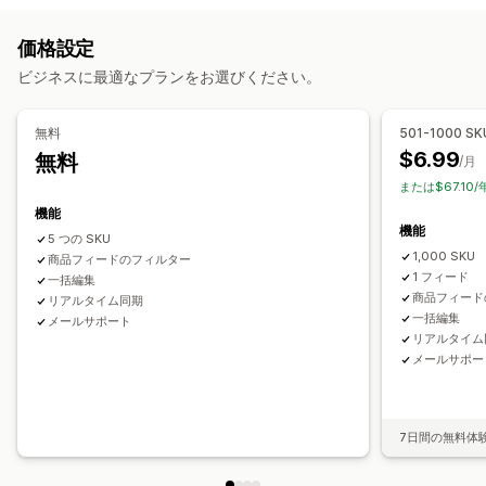
属性の絞り込み
属性マッピング
メタフィールド
注文管理
価格設定
カスタムラベル
カスタムルール
ローカル在庫
在庫の同期
カスタムルール
ビジネスに最適なプランをお選びください。
ローカライズされたフィード
複数通貨
複数言語
バリエーションの同期
コレクションターゲティング
無料
501-1000 SK
フィード管理
$6.99
無料
/月
商品の同期
一括編集
リアルタイム更新
または$67.10
スケジュールによる同期
エラーの検証
商品セレクション
機能
機能
ターゲット固有のフィード
在庫サポート
GTIN管理
ヘッドレス
5 つの SKU
1,000 SKU
フィードの最適化
商品フィードのフィルター
1 フィード
一括編集
商品フィード
リアルタイム同期
一括編集
メールサポート
リアルタイム
メールサポー
7日間の無料体