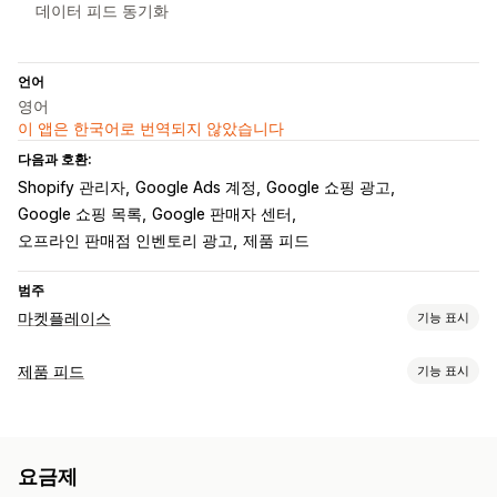
데이터 피드 동기화
언어
영어
이 앱은 한국어로 번역되지 않았습니다
다음과 호환:
Shopify 관리자
Google Ads 계정
Google 쇼핑 광고
Google 쇼핑 목록
Google 판매자 센터
오프라인 판매점 인벤토리 광고
제품 피드
범주
마켓플레이스
기능 표시
목록 관리
제품 피드
기능 표시
피드 자동화
제품 피드
제품 동기화
제품 선택
현지 통화
피드 맞춤 설정
대량 업로드
속성 필터링
속성 매핑
메타 필드
사용자 지정 레이블
주문 관리
요금제
사용자 지정 규칙
현지 재고
현지화된 피드
여러 통화
여러 언어
재고 동기화
사용자 지정 규칙