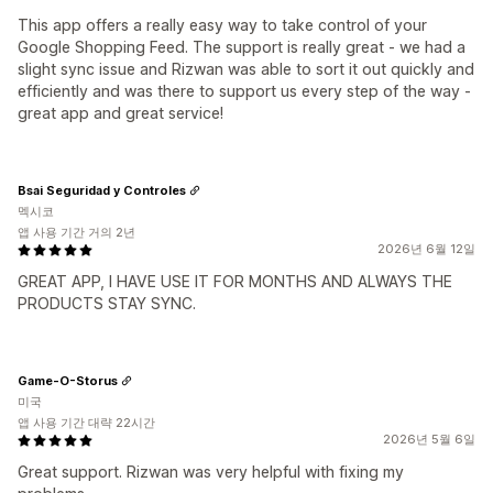
This app offers a really easy way to take control of your
Google Shopping Feed. The support is really great - we had a
slight sync issue and Rizwan was able to sort it out quickly and
efficiently and was there to support us every step of the way -
great app and great service!
Bsai Seguridad y Controles
멕시코
앱 사용 기간 거의 2년
2026년 6월 12일
GREAT APP, I HAVE USE IT FOR MONTHS AND ALWAYS THE
PRODUCTS STAY SYNC.
Game-O-Storus
미국
앱 사용 기간 대략 22시간
2026년 5월 6일
Great support. Rizwan was very helpful with fixing my