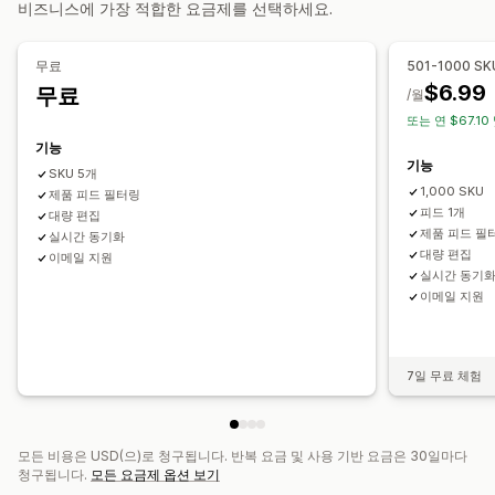
비즈니스에 가장 적합한 요금제를 선택하세요.
이형 상품 동기화
컬렉션 타게팅
피드 관리
무료
501-1000 SK
제품 동기화
대량 편집
실시간 업데이트
예약된 동기화
$6.99
무료
/월
오류 확인
제품 선택
특정 대상 피드
재고 지원
GTIN 관리
또는 연 $67.10
헤드리스
피드 최적화
기능
기능
SKU 5개
1,000 SKU
제품 피드 필터링
피드 1개
대량 편집
제품 피드 필
실시간 동기화
대량 편집
이메일 지원
실시간 동기
이메일 지원
7일 무료 체험
모든 비용은 USD(으)로 청구됩니다. 반복 요금 및 사용 기반 요금은 30일마다
청구됩니다.
모든 요금제 옵션 보기