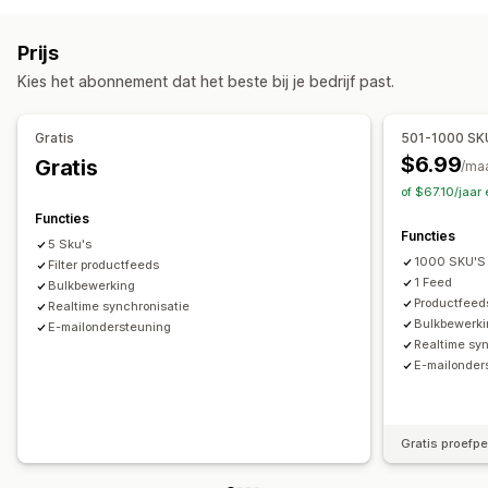
Productsynchronisatie
Productselectie
Lokale valuta
Kenmerkfiltering
Kenmerktoewijzing
Metavelden
Bulkupload
Prijs
Aangepaste labels
Aangepaste regels
Lokale voorraad
Bestellingenbeheer
Kies het abonnement dat het beste bij je bedrijf past.
Gelokaliseerde feeds
Meerdere valuta
Meerdere talen
Voorraadsynchronisatie
Aangepaste regels
Variantsynchronisatie
Collectietargeting
Gratis
501-1000 SK
Feedbeheer
$6.99
Gratis
/ma
Productsynchronisatie
Bulkbewerking
of $67.10/jaar
Updates in realtime
Geplande synchronisatie
Functies
Functies
Foutvalidatie
Productselectie
Targetspecifieke locaties
5 Sku's
1000 SKU'S
Voorraadondersteuning
Filter productfeeds
GTIN-beheer
Headless
1 Feed
Bulkbewerking
Feedoptimalisatie
Productfeeds
Realtime synchronisatie
Bulkbewerk
E-mailondersteuning
Realtime sy
E-mailonder
Gratis proefp