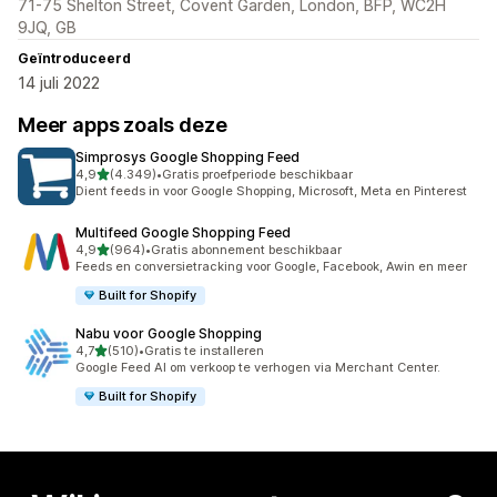
71-75 Shelton Street, Covent Garden, London, BFP, WC2H
9JQ, GB
Geïntroduceerd
14 juli 2022
Meer apps zoals deze
Simprosys Google Shopping Feed
van 5 sterren
4,9
(4.349)
•
Gratis proefperiode beschikbaar
4349 recensies in totaal
Dient feeds in voor Google Shopping, Microsoft, Meta en Pinterest
Multifeed Google Shopping Feed
van 5 sterren
4,9
(964)
•
Gratis abonnement beschikbaar
964 recensies in totaal
Feeds en conversietracking voor Google, Facebook, Awin en meer
Built for Shopify
Nabu voor Google Shopping
van 5 sterren
4,7
(510)
•
Gratis te installeren
510 recensies in totaal
Google Feed AI om verkoop te verhogen via Merchant Center.
Built for Shopify