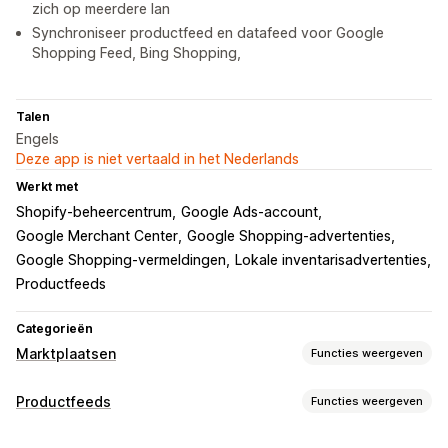
zich op meerdere lan
Synchroniseer productfeed en datafeed voor Google
Shopping Feed, Bing Shopping,
Talen
Engels
Deze app is niet vertaald in het Nederlands
Werkt met
Shopify-beheercentrum
Google Ads-account
Google Merchant Center
Google Shopping-advertenties
Google Shopping-vermeldingen
Lokale inventarisadvertenties
Productfeeds
Categorieën
Marktplaatsen
Functies weergeven
Vermeldingsbeheer
Productfeeds
Functies weergeven
Automatisering van feeds
Productfeed
Aanpassing van feeds