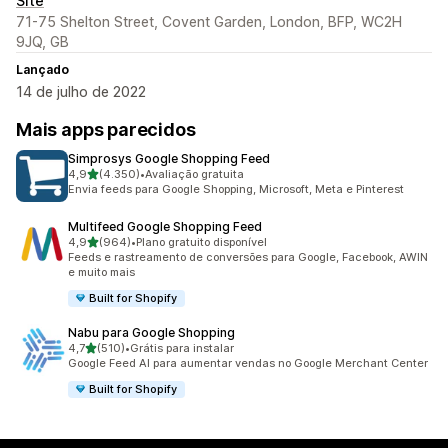
Site
71-75 Shelton Street, Covent Garden, London, BFP, WC2H
9JQ, GB
Lançado
14 de julho de 2022
Mais apps parecidos
Simprosys Google Shopping Feed
de 5 estrelas
4,9
(4.350)
•
Avaliação gratuita
4350 avaliações ao todo
Envia feeds para Google Shopping, Microsoft, Meta e Pinterest
Multifeed Google Shopping Feed
de 5 estrelas
4,9
(964)
•
Plano gratuito disponível
964 avaliações ao todo
Feeds e rastreamento de conversões para Google, Facebook, AWIN
e muito mais
Built for Shopify
Nabu para Google Shopping
de 5 estrelas
4,7
(510)
•
Grátis para instalar
510 avaliações ao todo
Google Feed AI para aumentar vendas no Google Merchant Center
Built for Shopify