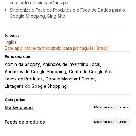
enquanto direciona vários pa
Sincronize o Feed de Produtos e o Feed de Dados para o
Google Shopping, Bing Sho
Idiomas
inglês
Este app não está traduzido para português (Brasil)
Funciona com
Admin da Shopify
Anúncios de Inventário Local
Anúncios do Google Shopping
Conta do Google Ads
Feeds de Produtos
Google Merchant Center
Listagens do Google Shopping
Categorias
Marketplaces
Mostrar os recursos
Gerenciamento de listagem
Feeds de produtos
Mostrar os recursos
Automação de feed
Feed de produtos
Personalização do feed