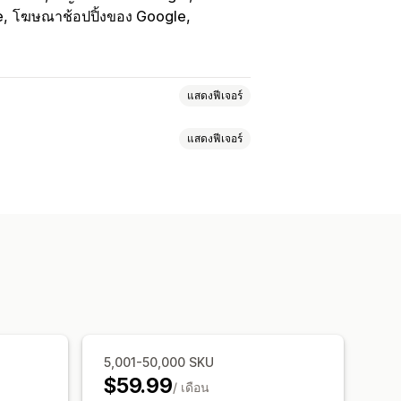
e
โฆษณาช้อปปิ้งของ Google
แสดงฟีเจอร์
แสดงฟีเจอร์
การเลือกสินค้า
สกุลเงินในพื้นที่
ะ
เมตาฟิลด์
ป้ายกำกับที่กำหนดเอง
ฟีดที่ปรับให้เหมาะกับท้องถิ่น
ปร
การกำหนดเป้าหมายคอลเลกชัน
แบบเรียลไทม์
ซิงค์ตามกำหนดเวลา
า
ฟีดเฉพาะเป้าหมาย
TIN
ไม่มีส่วนติดต่อ
5,001-50,000 SKU
$59.99
/ เดือน