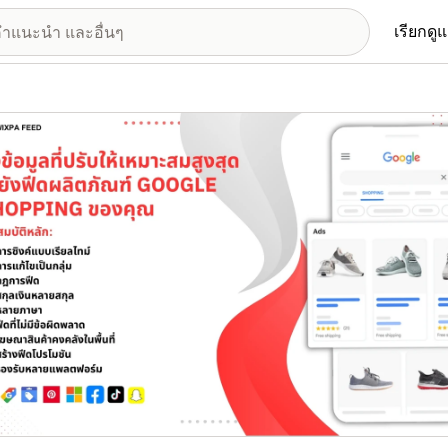
เรียกดู
อรีรูปภาพที่แสดง