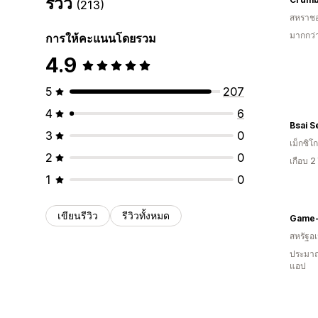
รีวิว
(213)
สหราช
มากกว่า
การให้คะแนนโดยรวม
4.9
5
207
4
6
3
0
เม็กซิโก
2
0
เกือบ 2
1
0
เขียนรีวิว
รีวิวทั้งหมด
Game-
สหรัฐอเ
ประมาณ
แอป