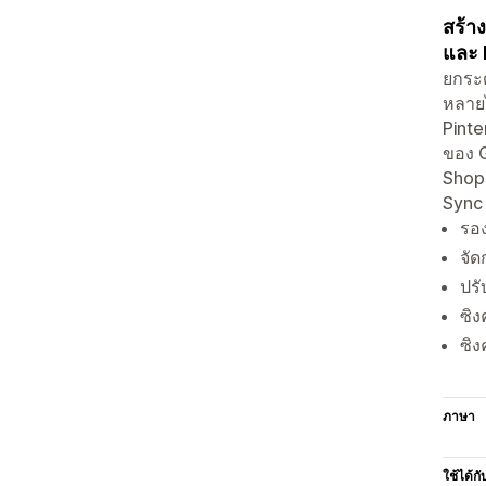
สร้า
และ 
ยกระด
หลาย
Pinte
ของ 
Shopp
Sync
รอ
จั
ปรั
ซิ
ซิง
ภาษา
ใช้ได้กั